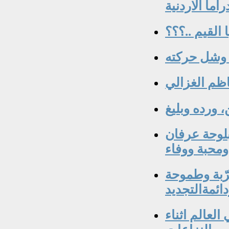
راما الاردنية
القيم ..؟؟؟
 وشل حركته
اظم الغزالي
لوحة عرفان
ومحبة ووفاء
رّبة وطموحة
ائمةالتجديد
لعالم اثناء