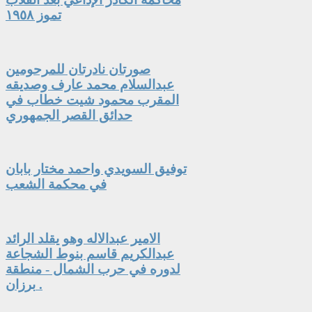
تموز ١٩٥٨
صورتان نادرتان للمرحومين
عبدالسلام محمد عارف وصديقه
المقرب محمود شيت خطاب في
حدائق القصر الجمهوري
توفيق السويدي واحمد مختار بابان
في محكمة الشعب
الامير عبدالاله وهو يقلد الرائد
عبدالكريم قاسم بنوط الشجاعة
لدوره في حرب الشمال - منطقة
برزان .