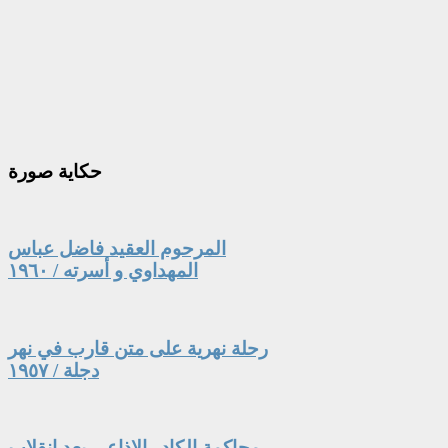
حكاية
صورة
المرحوم العقيد فاضل عباس
المهداوي و أسرته / ١٩٦٠
رحلة نهرية على متن قارب في نهر
دجلة / ١٩٥٧
محاكمة الكادر الإذاعي بعد انقلاب