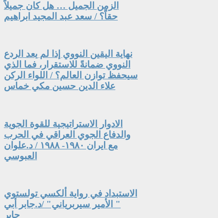
الزمن الجميل … هل كان جميلاً
حقاً؟ / سعد عبد المجيد ابراهيم
نهاية اليقين النووي إذا لم يعد الردع
النووي ضمانةً للاستقرار، فما الذي
سيحفظ توازن العالم؟ / اللواء الركن
علاء الدين حسين مكي خماس
الادوار الاستراتيجية للقوة الجوية
والدفاع الجوي العراقي في الحرب
مع ايران ١٩٨٠- ١٩٨٨ / د.علوان
العبوسي
الاستبداد في رواية ألكسي تولستوي
" الأمير سيربرياني" /د.جابر أبي
جابر