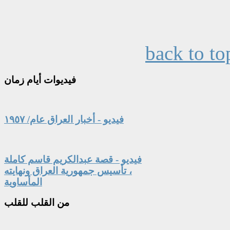
back to to
فيديوات
أيام زمان
فيديو - أخبار العراق عام/ ١٩٥٧
فيديو - قصة عبدالكريم قاسم كاملة
، تأسيس جمهورية العراق ونهايته
المأساوية
من
القلب للقلب