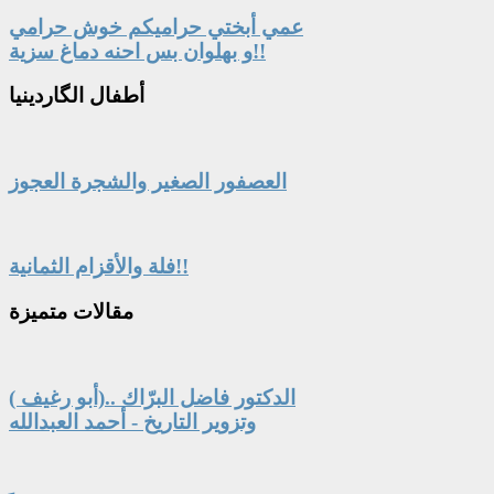
عمي أبختي حراميكم خوش حرامي
و بهلوان بس احنه دماغ سزية!!
أطفال
الگاردينيا
العصفور الصغير والشجرة العجوز
فلة والأقزام الثمانية!!
مقالات
متميزة
الدكتور فاضل البرّاك ..(أبو رغيف )
وتزوير التاريخ - أحمد العبدالله