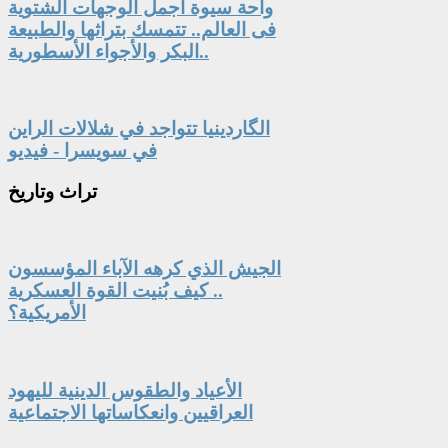
واحة سيوة أجمل الوجهات الشتوية
فى العالم.. تتمسك بتراثها والطبيعة
البكر والأجواء الأسطورية..
الگاردينيا تتواجد في شلالات الراين
في سويسرا - فيديو
تراث
وتاريخ
الجيش الذي كرهه الآباء المؤسسون
.. كيف بُنيت القوة العسكرية
الأمريكية؟
الأعياد والطقوس الدينية لليهود
العراقيين وانعكاساتها الاجتماعية