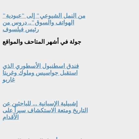
"من النمل الشيوعي" إلى "عبودية
الهواتف والسوق".. دروس من
رئيس فيلسوف
جولة
في أشهر المتاحف والمواقع
فندق اسطنبول الأسطوري الذي
استقبل جواسيس وملوك وغريتا
غاربو
إشبيلية الإسبانية ... للباحثين عن
التاريخ ومتعة الاستكشاف سيراً على
الأقدام