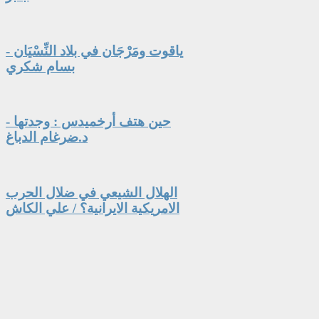
ياقوت ومَرْجَان في بلاد النِّسْيَان -
بسام شكري
حين هتف أرخميدس : وجدتها -
د.ضرغام الدباغ
الهلال الشيعي في ضلال الحرب
الامريكية الايرانية؟ / علي الكاش