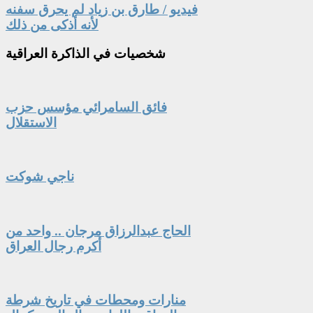
فيديو / طارق بن زياد لم يحرق سفنه
لأنه أذكى من ذلك
شخصيات
في الذاكرة العراقية
فائق السامرائي مؤسس حزب
الاستقلال
ناجي شوكت
الحاج عبدالرزاق مرجان .. واحد من
أكرم رجال العراق
منارات ومحطات في تاريخ شرطة