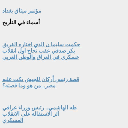
مؤتمر ميثاق بغداد
أسماء
في التأريخ
حكمت سليما ن الذي اختاره الفريق
بكر صدقي عقب نجاح اول انقلاب
عسكري في العراق والوطن العربي
قصة رئيس أركان للجيش بكت عليه
مصر.. من هو وما قصته؟
طه الهاشمي.. رئيس وزراء عراقي
آثر الاستقالة على الانقلاب
العسكري