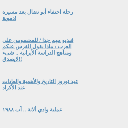
رحلة اختفاء أبو نضال بعد مسيرة
دموية!
فيديو مهم جدا / للمحسوبين على
العرب : ماذا يقول الفرس عنكم
ومناهج الدراسة الأيرانية .. شىء
لايصدق!!
عيد نوروز التاريخ والأهمية والعادات
عند الأكراد
عملية وادي ألانة .. آب ١٩٨٨