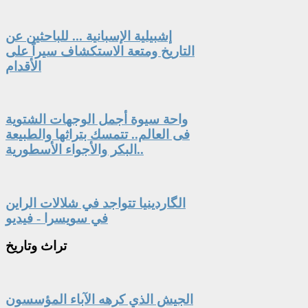
إشبيلية الإسبانية ... للباحثين عن
التاريخ ومتعة الاستكشاف سيراً على
الأقدام
واحة سيوة أجمل الوجهات الشتوية
فى العالم.. تتمسك بتراثها والطبيعة
البكر والأجواء الأسطورية..
الگاردينيا تتواجد في شلالات الراين
في سويسرا - فيديو
تراث
وتاريخ
الجيش الذي كرهه الآباء المؤسسون