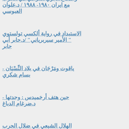
مع ايران ١٩٨٠- ١٩٨٨ / د.علوان
العبوسي
الاستبداد في رواية ألكسي تولستوي
" الأمير سيربرياني" /د.جابر أبي
جابر
ياقوت ومَرْجَان في بلاد النِّسْيَان -
بسام شكري
حين هتف أرخميدس : وجدتها -
د.ضرغام الدباغ
الهلال الشيعي في ضلال الحرب