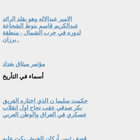
الامير عبدالاله وهو يقلد الرائد
عبدالكريم قاسم بنوط الشجاعة
لدوره في حرب الشمال - منطقة
برزان .
مؤتمر ميثاق بغداد
أسماء
في التأريخ
حكمت سليما ن الذي اختاره الفريق
بكر صدقي عقب نجاح اول انقلاب
عسكري في العراق والوطن العربي
قصة رئيس أركان للجيش بكت عليه