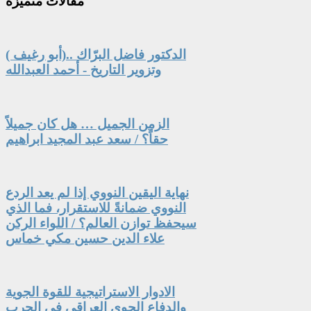
مقالات
متميزة
الدكتور فاضل البرّاك ..(أبو رغيف )
وتزوير التاريخ - أحمد العبدالله
الزمن الجميل … هل كان جميلاً
حقاً؟ / سعد عبد المجيد ابراهيم
نهاية اليقين النووي إذا لم يعد الردع
النووي ضمانةً للاستقرار، فما الذي
سيحفظ توازن العالم؟ / اللواء الركن
علاء الدين حسين مكي خماس
الادوار الاستراتيجية للقوة الجوية
والدفاع الجوي العراقي في الحرب