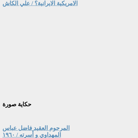
الامريكية الايرانية؟ / علي الكاش
حكاية
صورة
المرحوم العقيد فاضل عباس
المهداوي و أسرته / ١٩٦٠