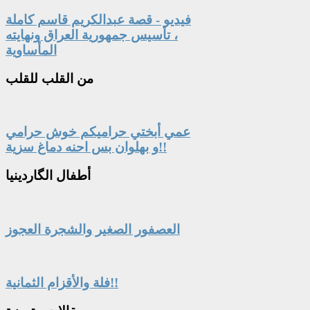
فيديو - قصة عبدالكريم قاسم كاملة
، تأسيس جمهورية العراق ونهايته
المأساوية
من
القلب للقلب
عمي أبختي حراميكم خوش حرامي
و بهلوان بس احنه دماغ سزية!!
أطفال
الگاردينيا
العصفور الصغير والشجرة العجوز
فلة والأقزام الثمانية!!