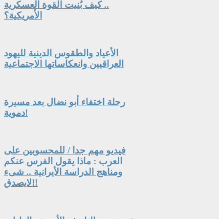
.. كيف بُنيت القوة العسكرية
الأمريكية؟
الأعياد والطقوس الدينية لليهود
العراقيين وانعكاساتها الاجتماعية
رحلة اختفاء أبو نضال بعد مسيرة
دموية!
فيديو مهم جدا / للمحسوبين على
العرب : ماذا يقول الفرس عنكم
ومناهج الدراسة الأيرانية .. شىء
لايصدق!!