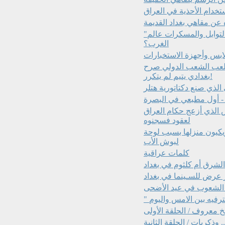
ه عن مقاهي بغداد القديمة
"مذاقات الجنة" في العصور الوسطى.. كيف شكلت القهوة والتوابل والمسكرات عالم
الغرب؟
ملعب الشعب الدولي صرح
بغدادي يتيم لم يتكرر!
 الذي صنع دكتاتورية هتلر
د - أول مطبعي في البصرة
الذي أزعج حكام العراق
لعقود فسجنوه
ريكيون منزلها بسبب لوحة
لبوش الأب
كلمات عراقية
ر عرض للسـينما في بغداد
 الشعوب في عيد الأضحى
معروف / الحلقة الأولى
. وذكريات / الحلقة الثانية