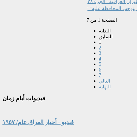
ران العراقية - الجزء ٢٨
الصفحة 1 من 7
البداية
السابق
1
2
3
4
5
6
7
التالي
النهاية
فيديوات
أيام زمان
فيديو - أخبار العراق عام/ ١٩٥٧