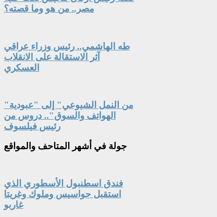
مصر.. من هو وما قصته؟
طه الهاشمي.. رئيس وزراء عراقي
آثر الاستقالة على الانقلاب
العسكري
"من النمل الشيوعي" إلى "عبودية
الهواتف والسوق".. دروس من
رئيس فيلسوف
جولة
في أشهر المتاحف والمواقع
فندق اسطنبول الأسطوري الذي
استقبل جواسيس وملوك وغريتا
غاربو