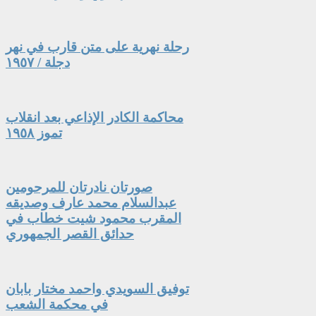
رحلة نهرية على متن قارب في نهر
دجلة / ١٩٥٧
محاكمة الكادر الإذاعي بعد انقلاب
تموز ١٩٥٨
صورتان نادرتان للمرحومين
عبدالسلام محمد عارف وصديقه
المقرب محمود شيت خطاب في
حدائق القصر الجمهوري
توفيق السويدي واحمد مختار بابان
في محكمة الشعب