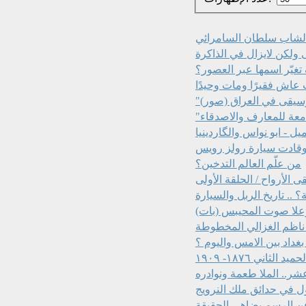
ن الشاب سلطان السامرائي
 تغيّر اسمها عبر العصور؟
وسيقى في العراق (صور)
ل - ابو نواس والگاردينيا
ر وقادت سيارة رولز رويس
من علّم العالم التدخين؟
الأرواح / الحلقة الأولى
.. تاريخ الربل والسيارة
علا صوت المحيبس (بات)
اظم الغزالي المخطوطة
غداد بين الامس واليوم ؟
اني ١٨٧٦- ١٩٠٩
ر.. الملا طعمة ونوادره
جول في حدائق ملك النرويج