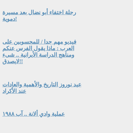
رحلة اختفاء أبو نضال بعد مسيرة
دموية!
فيديو مهم جدا / للمحسوبين على
العرب : ماذا يقول الفرس عنكم
ومناهج الدراسة الأيرانية .. شىء
لايصدق!!
عيد نوروز التاريخ والأهمية والعادات
عند الأكراد
عملية وادي ألانة .. آب ١٩٨٨