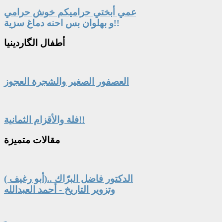
عمي أبختي حراميكم خوش حرامي
و بهلوان بس احنه دماغ سزية!!
أطفال
الگاردينيا
العصفور الصغير والشجرة العجوز
فلة والأقزام الثمانية!!
مقالات
متميزة
الدكتور فاضل البرّاك ..(أبو رغيف )
وتزوير التاريخ - أحمد العبدالله