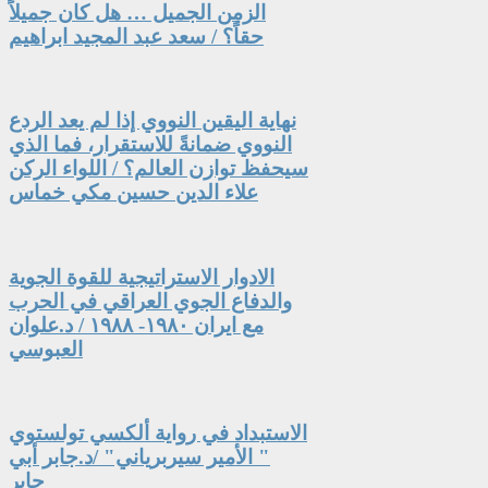
الزمن الجميل … هل كان جميلاً
حقاً؟ / سعد عبد المجيد ابراهيم
نهاية اليقين النووي إذا لم يعد الردع
النووي ضمانةً للاستقرار، فما الذي
سيحفظ توازن العالم؟ / اللواء الركن
علاء الدين حسين مكي خماس
الادوار الاستراتيجية للقوة الجوية
والدفاع الجوي العراقي في الحرب
مع ايران ١٩٨٠- ١٩٨٨ / د.علوان
العبوسي
الاستبداد في رواية ألكسي تولستوي
" الأمير سيربرياني" /د.جابر أبي
جابر