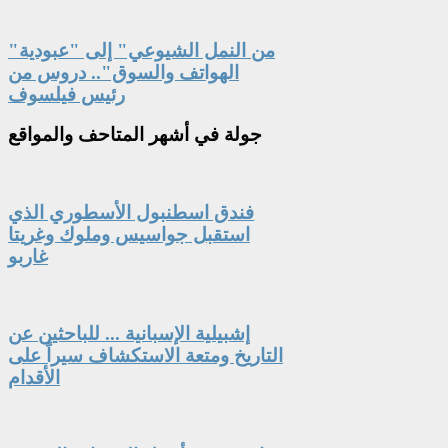
"من النمل الشيوعي" إلى "عبودية
الهواتف والسوق".. دروس من
رئيس فيلسوف
جولة
في أشهر المتاحف والمواقع
فندق اسطنبول الأسطوري الذي
استقبل جواسيس وملوك وغريتا
غاربو
إشبيلية الإسبانية ... للباحثين عن
التاريخ ومتعة الاستكشاف سيراً على
الأقدام