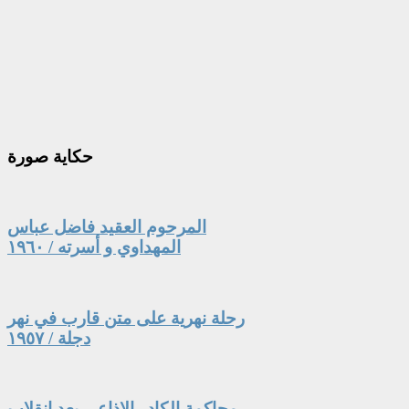
حكاية
صورة
المرحوم العقيد فاضل عباس
المهداوي و أسرته / ١٩٦٠
رحلة نهرية على متن قارب في نهر
دجلة / ١٩٥٧
محاكمة الكادر الإذاعي بعد انقلاب