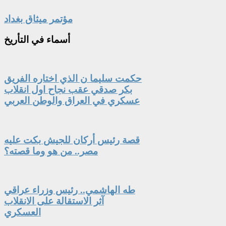
مؤتمر ميثاق بغداد
أسماء
في التأريخ
حكمت سليما ن الذي اختاره الفريق
بكر صدقي عقب نجاح اول انقلاب
عسكري في العراق والوطن العربي
قصة رئيس أركان للجيش بكت عليه
مصر.. من هو وما قصته؟
طه الهاشمي.. رئيس وزراء عراقي
آثر الاستقالة على الانقلاب
العسكري