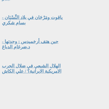
ياقوت ومَرْجَان في بلاد النِّسْيَان -
بسام شكري
حين هتف أرخميدس : وجدتها -
د.ضرغام الدباغ
الهلال الشيعي في ضلال الحرب
الامريكية الايرانية؟ / علي الكاش