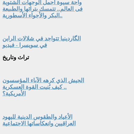
واحة سيوة أجمل الوجهات الشتوية
فى العالم.. تتمسك بتراثها والطبيعة
البكر والأجواء الأسطورية..
الگاردينيا تتواجد في شلالات الراين
في سويسرا - فيديو
تراث
وتاريخ
الجيش الذي كرهه الآباء المؤسسون
.. كيف بُنيت القوة العسكرية
الأمريكية؟
الأعياد والطقوس الدينية لليهود
العراقيين وانعكاساتها الاجتماعية