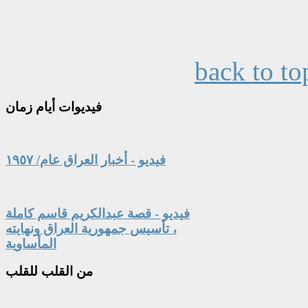
back to to
فيديوات
أيام زمان
فيديو - أخبار العراق عام/ ١٩٥٧
فيديو - قصة عبدالكريم قاسم كاملة
، تأسيس جمهورية العراق ونهايته
المأساوية
من
القلب للقلب