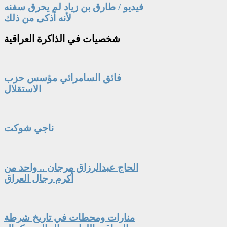
فيديو / طارق بن زياد لم يحرق سفنه
لأنه أذكى من ذلك
شخصيات
في الذاكرة العراقية
فائق السامرائي مؤسس حزب
الاستقلال
ناجي شوكت
الحاج عبدالرزاق مرجان .. واحد من
أكرم رجال العراق
منارات ومحطات في تاريخ شرطة