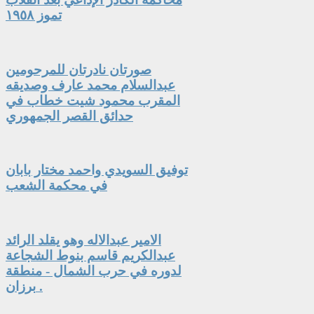
تموز ١٩٥٨
صورتان نادرتان للمرحومين
عبدالسلام محمد عارف وصديقه
المقرب محمود شيت خطاب في
حدائق القصر الجمهوري
توفيق السويدي واحمد مختار بابان
في محكمة الشعب
الامير عبدالاله وهو يقلد الرائد
عبدالكريم قاسم بنوط الشجاعة
لدوره في حرب الشمال - منطقة
برزان .