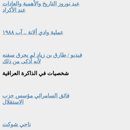
عيد نوروز التاريخ والأهمية والعادات
عند الأكراد
عملية وادي ألانة .. آب ١٩٨٨
فيديو / طارق بن زياد لم يحرق سفنه
لأنه أذكى من ذلك
شخصيات
في الذاكرة العراقية
فائق السامرائي مؤسس حزب
الاستقلال
ناجي شوكت