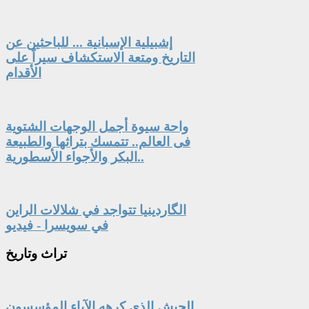
إشبيلية الإسبانية ... للباحثين عن
التاريخ ومتعة الاستكشاف سيراً على
الأقدام
واحة سيوة أجمل الوجهات الشتوية
فى العالم.. تتمسك بتراثها والطبيعة
البكر والأجواء الأسطورية..
الگاردينيا تتواجد في شلالات الراين
في سويسرا - فيديو
تراث
وتاريخ
الجيش الذي كرهه الآباء المؤسسون