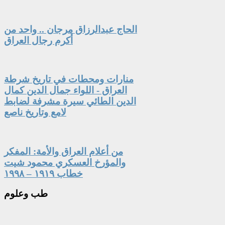
الحاج عبدالرزاق مرجان .. واحد من
أكرم رجال العراق
منارات ومحطات في تاريخ شرطة
العراق - اللواء جمال الدين كمال
الدين الطائي سيرة مشرفة لضابط
لامع وتاريخ ناصع
من أعلام العراق والأمة: المفكر
والمؤرخ العسكري محمود شيت
خطاب ١٩١٩ – ١٩٩٨
طب
وعلوم