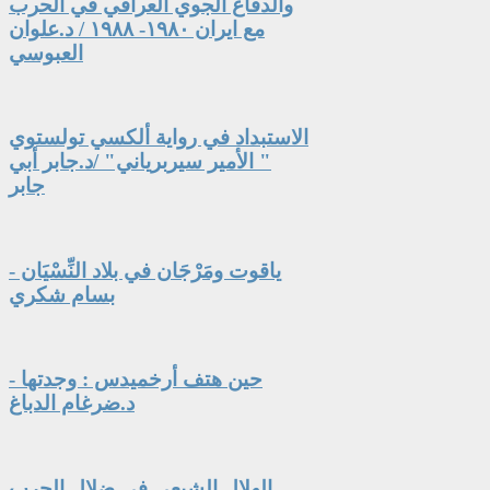
والدفاع الجوي العراقي في الحرب
مع ايران ١٩٨٠- ١٩٨٨ / د.علوان
العبوسي
الاستبداد في رواية ألكسي تولستوي
" الأمير سيربرياني" /د.جابر أبي
جابر
ياقوت ومَرْجَان في بلاد النِّسْيَان -
بسام شكري
حين هتف أرخميدس : وجدتها -
د.ضرغام الدباغ
الهلال الشيعي في ضلال الحرب