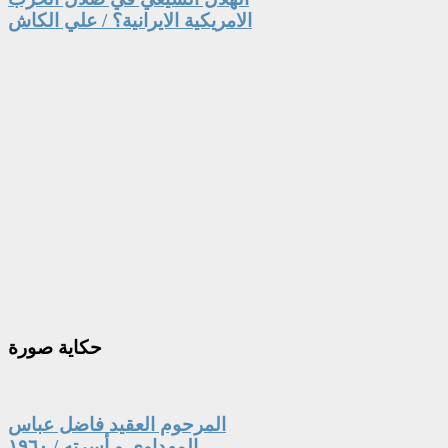
الامريكية الايرانية؟ / علي الكاش
حكاية
صورة
المرحوم العقيد فاضل عباس
المهداوي و أسرته / ١٩٦٠