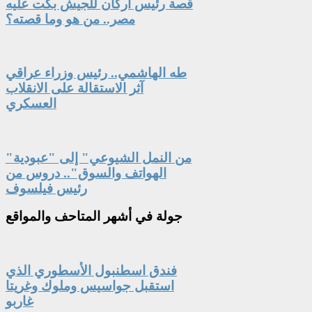
قصة رئيس أركان للجيش بكت عليه
مصر.. من هو وما قصته؟
طه الهاشمي.. رئيس وزراء عراقي
آثر الاستقالة على الانقلاب
العسكري
"من النمل الشيوعي" إلى "عبودية
الهواتف والسوق".. دروس من
رئيس فيلسوف
جولة
في أشهر المتاحف والمواقع
فندق اسطنبول الأسطوري الذي
استقبل جواسيس وملوك وغريتا
غاربو