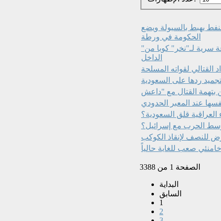
لنفط يهبط بالسيولة ويضع
الحكومة في ورطة
"نيويورك تايمز": الاستخبارات المركزية الأمريكية تنشئ فرقة سرية لـ"نخر" كوبا من
الداخل
د القتالي لقواته المسلحة
جميد ردها على السعودية
نفسها عند المعبر الحدودي
ء العراقية قلق السعودية؟
وسط الحرب مع إسرائيل؟
ض للنصف لإنقاذ الكوكب
امنئي صعب للغاية حالياً
الصفحة 1 من 3388
البداية
السابق
1
2
3