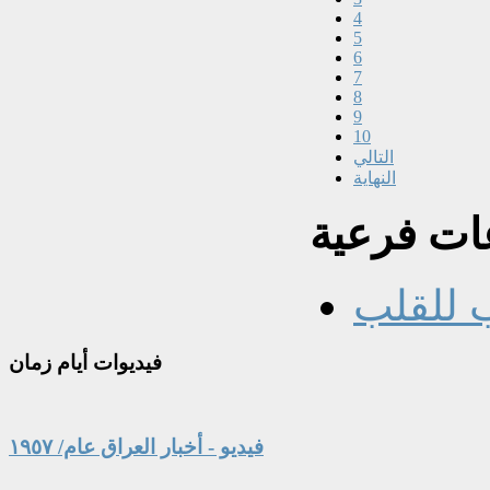
4
5
6
7
8
9
10
التالي
النهاية
ت فرعية
 للقلب
فيديوات
أيام زمان
فيديو - أخبار العراق عام/ ١٩٥٧