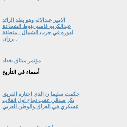
الامير عبدالاله وهو يقلد الرائد
عبدالكريم قاسم بنوط الشجاعة
لدوره في حرب الشمال - منطقة
برزان .
مؤتمر ميثاق بغداد
أسماء
في التأريخ
حكمت سليما ن الذي اختاره الفريق
بكر صدقي عقب نجاح اول انقلاب
عسكري في العراق والوطن العربي