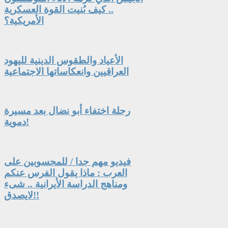
.. كيف بُنيت القوة العسكرية
الأمريكية؟
الأعياد والطقوس الدينية لليهود
العراقيين وانعكاساتها الاجتماعية
رحلة اختفاء أبو نضال بعد مسيرة
دموية!
فيديو مهم جدا / للمحسوبين على
العرب : ماذا يقول الفرس عنكم
ومناهج الدراسة الأيرانية .. شىء
لايصدق!!