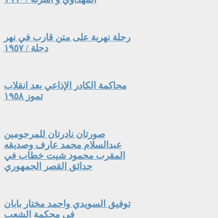
رحلة نهرية على متن قارب في نهر
دجلة / ١٩٥٧
محاكمة الكادر الإذاعي بعد انقلاب
تموز ١٩٥٨
صورتان نادرتان للمرحومين
عبدالسلام محمد عارف وصديقه
المقرب محمود شيت خطاب في
حدائق القصر الجمهوري
توفيق السويدي واحمد مختار بابان
في محكمة الشعب