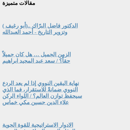
مقالات
متميزة
الدكتور فاضل البرّاك ..(أبو رغيف )
وتزوير التاريخ - أحمد العبدالله
الزمن الجميل … هل كان جميلاً
حقاً؟ / سعد عبد المجيد ابراهيم
نهاية اليقين النووي إذا لم يعد الردع
النووي ضمانةً للاستقرار، فما الذي
سيحفظ توازن العالم؟ / اللواء الركن
علاء الدين حسين مكي خماس
الادوار الاستراتيجية للقوة الجوية