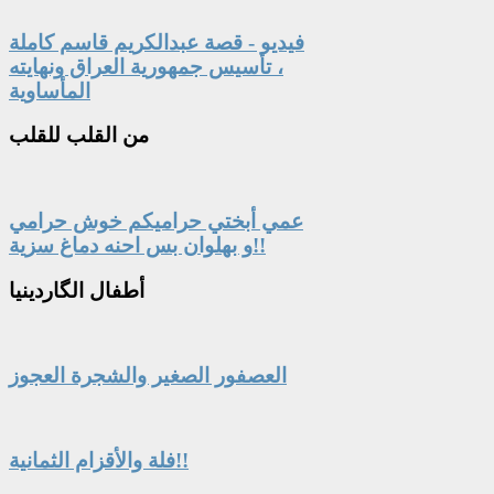
فيديو - قصة عبدالكريم قاسم كاملة
، تأسيس جمهورية العراق ونهايته
المأساوية
من
القلب للقلب
عمي أبختي حراميكم خوش حرامي
و بهلوان بس احنه دماغ سزية!!
أطفال
الگاردينيا
العصفور الصغير والشجرة العجوز
فلة والأقزام الثمانية!!