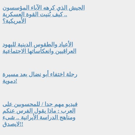
الجيش الذي كرهه الآباء المؤسسون
.. كيف بُنيت القوة العسكرية
الأمريكية؟
الأعياد والطقوس الدينية لليهود
العراقيين وانعكاساتها الاجتماعية
رحلة اختفاء أبو نضال بعد مسيرة
دموية!
فيديو مهم جدا / للمحسوبين على
العرب : ماذا يقول الفرس عنكم
ومناهج الدراسة الأيرانية .. شىء
لايصدق!!