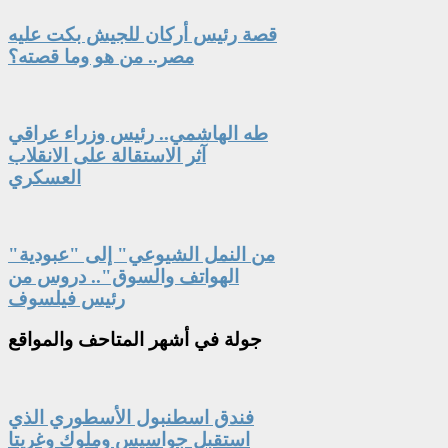
قصة رئيس أركان للجيش بكت عليه
مصر.. من هو وما قصته؟
طه الهاشمي.. رئيس وزراء عراقي
آثر الاستقالة على الانقلاب
العسكري
"من النمل الشيوعي" إلى "عبودية
الهواتف والسوق".. دروس من
رئيس فيلسوف
جولة
في أشهر المتاحف والمواقع
فندق اسطنبول الأسطوري الذي
استقبل جواسيس وملوك وغريتا