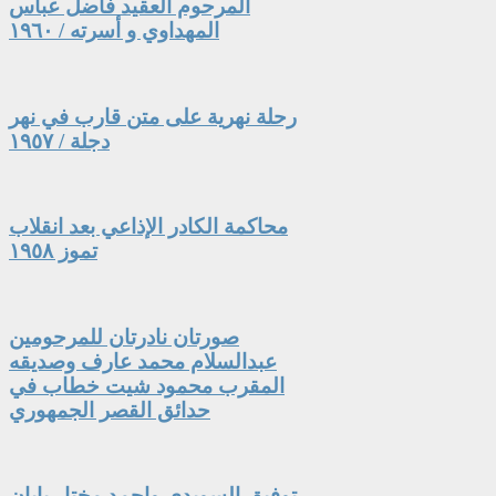
المرحوم العقيد فاضل عباس
المهداوي و أسرته / ١٩٦٠
رحلة نهرية على متن قارب في نهر
دجلة / ١٩٥٧
محاكمة الكادر الإذاعي بعد انقلاب
تموز ١٩٥٨
صورتان نادرتان للمرحومين
عبدالسلام محمد عارف وصديقه
المقرب محمود شيت خطاب في
حدائق القصر الجمهوري
توفيق السويدي واحمد مختار بابان