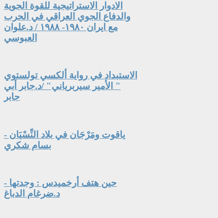
الادوار الاستراتيجية للقوة الجوية
والدفاع الجوي العراقي في الحرب
مع ايران ١٩٨٠- ١٩٨٨ / د.علوان
العبوسي
الاستبداد في رواية ألكسي تولستوي
" الأمير سيربرياني" /د.جابر أبي
جابر
ياقوت ومَرْجَان في بلاد النِّسْيَان -
بسام شكري
حين هتف أرخميدس : وجدتها -
د.ضرغام الدباغ