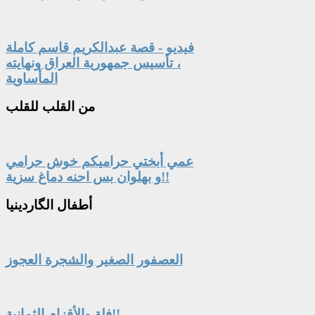
فيديو - قصة عبدالكريم قاسم كاملة
، تأسيس جمهورية العراق ونهايته
المأساوية
من
القلب للقلب
عمي أبختي حراميكم خوش حرامي
و بهلوان بس احنه دماغ سزية!!
أطفال
الگاردينيا
العصفور الصغير والشجرة العجوز
فلة والأقزام الثمانية!!