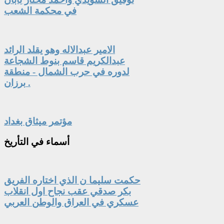
في محكمة الشعب
الامير عبدالاله وهو يقلد الرائد
عبدالكريم قاسم بنوط الشجاعة
لدوره في حرب الشمال - منطقة
برزان .
مؤتمر ميثاق بغداد
أسماء
في التأريخ
حكمت سليما ن الذي اختاره الفريق
بكر صدقي عقب نجاح اول انقلاب
عسكري في العراق والوطن العربي