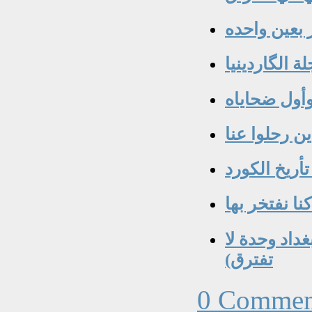
 بعين واحده
 الگاردينيا
 رحلوا عنا‏
تأريخ الكورد
غداد وحدة لا
تفترق)‏
0 Commen