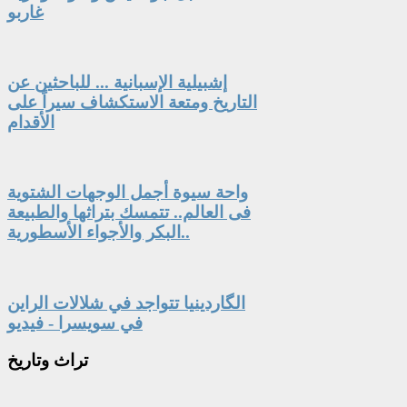
غاربو
إشبيلية الإسبانية ... للباحثين عن
التاريخ ومتعة الاستكشاف سيراً على
الأقدام
واحة سيوة أجمل الوجهات الشتوية
فى العالم.. تتمسك بتراثها والطبيعة
البكر والأجواء الأسطورية..
الگاردينيا تتواجد في شلالات الراين
في سويسرا - فيديو
تراث
وتاريخ