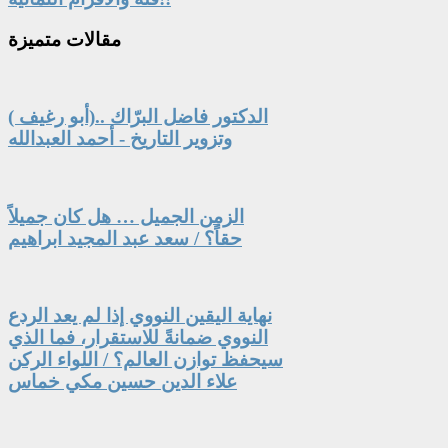
مقالات
متميزة
الدكتور فاضل البرّاك ..(أبو رغيف )
وتزوير التاريخ - أحمد العبدالله
الزمن الجميل … هل كان جميلاً
حقاً؟ / سعد عبد المجيد ابراهيم
نهاية اليقين النووي إذا لم يعد الردع
النووي ضمانةً للاستقرار، فما الذي
سيحفظ توازن العالم؟ / اللواء الركن
علاء الدين حسين مكي خماس