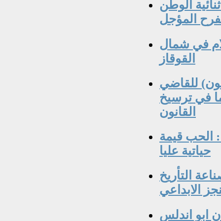
نائية الوطن
فرح المؤجل
لام في شمال
القوقاز
ون) للقاضي
ما في ترسيخ
القانون
: الحب قيمة
حياتية عليا
اعة التأريخ
جز الابداعي
ن ابو اندلس