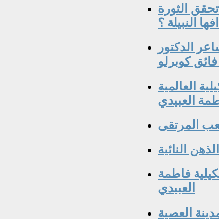
تحقق الثورة
فها النبيلة ؟
اعر الدكتور
فائق كوبرلو
لية العالمية
مة العبيدي
شكيلية فاطمة
العبيدي