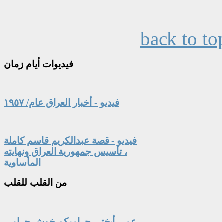
back to to
فيديوات
أيام زمان
فيديو - أخبار العراق عام/ ١٩٥٧
فيديو - قصة عبدالكريم قاسم كاملة
، تأسيس جمهورية العراق ونهايته
المأساوية
من
القلب للقلب
عمي أبختي حراميكم خوش حرامي