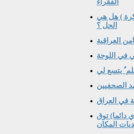
الفقراء
كرة ) هل هي
الحل ؟
من العراقية
ي في اللوحة
م ٌ يتسع لي
ضد الصحفيين
 في العراق
 دائما) توق
ديات المكان