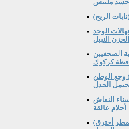
 جسد ملتبس
ايات الريح)
الات الوجد
حزن النبيل
ابة الصحفيين
افظة كركوك
 وجع الوطن
حتمل الجدل
ناء النقاش
أحلام عالقة
(أنا بالمطر أحترق ) ومضة عشق مبهرة تضئ أرض