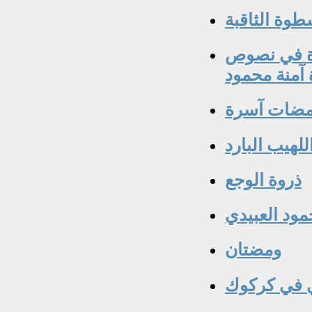
اءة في نصوص
آمنة محمود
مضات آسرة
للهيب البارد
ذروة الوجع
مود العبيدي
ومضتان
 في كركوك