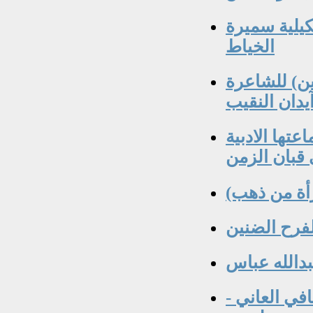
كيلية سميرة
الخياط
ن) للشاعرة
يدان النقيب
تها الادبية
قبان الزمن
أة من ذهب)
لفرح الضنين
دالله عباس
افي العاني -