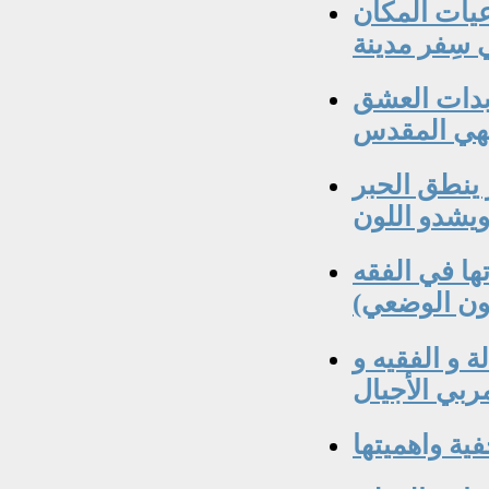
يات المكان
 سِفر مدينة
ابدات العشق
لهي المقدس
ينطق الحبر
يشدو اللون
ها في الفقه
نون الوضعي)
 و الفقيه و
ربي الأجيال
ية واهميتها