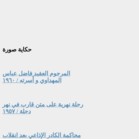
حكاية
صورة
المرحوم العقيد فاضل عباس
المهداوي و أسرته / ١٩٦٠
رحلة نهرية على متن قارب في نهر
دجلة / ١٩٥٧
محاكمة الكادر الإذاعي بعد انقلاب