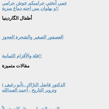
عمي أبختي حراميكم خوش حرامي
و بهلوان بس احنه دماغ سزية!!
أطفال
الگاردينيا
العصفور الصغير والشجرة العجوز
فلة والأقزام الثمانية!!
مقالات
متميزة
الدكتور فاضل البرّاك ..(أبو رغيف )
وتزوير التاريخ - أحمد العبدالله
الزمن الجميل … هل كان جميلاً