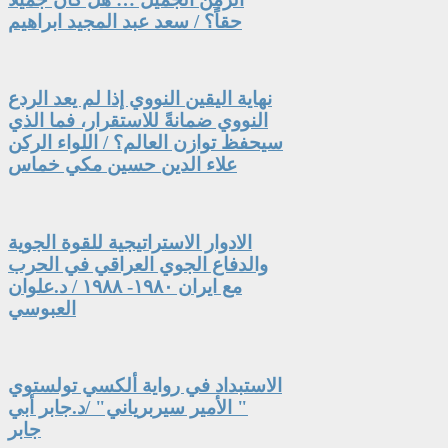
حقاً؟ / سعد عبد المجيد ابراهيم
نهاية اليقين النووي إذا لم يعد الردع
النووي ضمانةً للاستقرار، فما الذي
سيحفظ توازن العالم؟ / اللواء الركن
علاء الدين حسين مكي خماس
الادوار الاستراتيجية للقوة الجوية
والدفاع الجوي العراقي في الحرب
مع ايران ١٩٨٠- ١٩٨٨ / د.علوان
العبوسي
الاستبداد في رواية ألكسي تولستوي
" الأمير سيربرياني" /د.جابر أبي
جابر