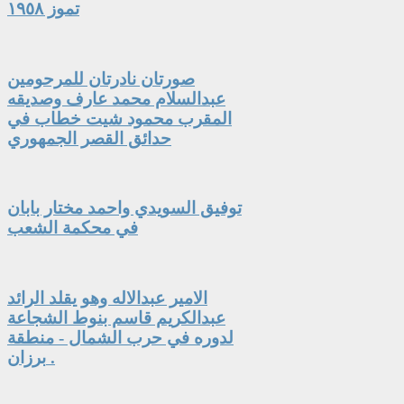
تموز ١٩٥٨
صورتان نادرتان للمرحومين
عبدالسلام محمد عارف وصديقه
المقرب محمود شيت خطاب في
حدائق القصر الجمهوري
توفيق السويدي واحمد مختار بابان
في محكمة الشعب
الامير عبدالاله وهو يقلد الرائد
عبدالكريم قاسم بنوط الشجاعة
لدوره في حرب الشمال - منطقة
برزان .