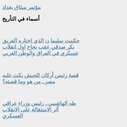
مؤتمر ميثاق بغداد
أسماء
في التأريخ
حكمت سليما ن الذي اختاره الفريق
بكر صدقي عقب نجاح اول انقلاب
عسكري في العراق والوطن العربي
قصة رئيس أركان للجيش بكت عليه
مصر.. من هو وما قصته؟
طه الهاشمي.. رئيس وزراء عراقي
آثر الاستقالة على الانقلاب
العسكري