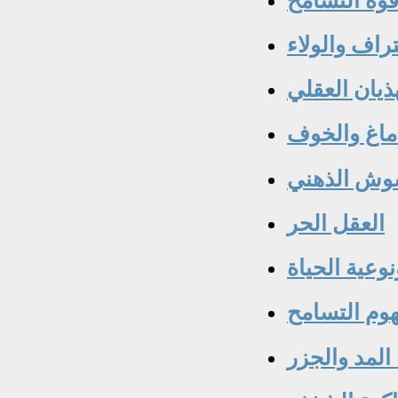
وة التسامح
تراف والولاء
ذيان العقلي
ماغ والخوف
وش الذهني
العقل الحر
نوعية الحياة
وم التسامح
لمد والجزر