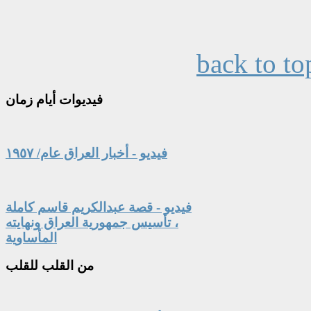
back to to
فيديوات
أيام زمان
فيديو - أخبار العراق عام/ ١٩٥٧
فيديو - قصة عبدالكريم قاسم كاملة
، تأسيس جمهورية العراق ونهايته
المأساوية
من
القلب للقلب