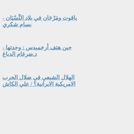
ياقوت ومَرْجَان في بلاد النِّسْيَان -
بسام شكري
حين هتف أرخميدس : وجدتها -
د.ضرغام الدباغ
الهلال الشيعي في ضلال الحرب
الامريكية الايرانية؟ / علي الكاش