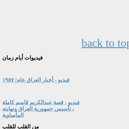
back to to
فيديوات
أيام زمان
فيديو - أخبار العراق عام/ ١٩٥٧
فيديو - قصة عبدالكريم قاسم كاملة
، تأسيس جمهورية العراق ونهايته
المأساوية
من
القلب للقلب