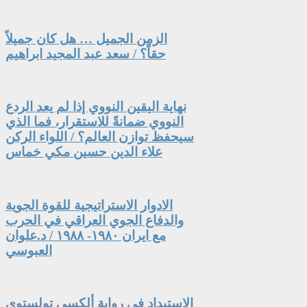
الزمن الجميل … هل كان جميلاً
حقاً؟ / سعد عبد المجيد ابراهيم
نهاية اليقين النووي إذا لم يعد الردع
النووي ضمانةً للاستقرار، فما الذي
سيحفظ توازن العالم؟ / اللواء الركن
علاء الدين حسين مكي خماس
الادوار الاستراتيجية للقوة الجوية
والدفاع الجوي العراقي في الحرب
مع ايران ١٩٨٠- ١٩٨٨ / د.علوان
العبوسي
الاستبداد في رواية ألكسي تولستوي