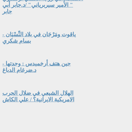
" الأمير سيربرياني" /د.جابر أبي
جابر
ياقوت ومَرْجَان في بلاد النِّسْيَان -
بسام شكري
حين هتف أرخميدس : وجدتها -
د.ضرغام الدباغ
الهلال الشيعي في ضلال الحرب
الامريكية الايرانية؟ / علي الكاش