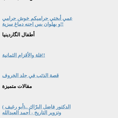
عمي أبختي حراميكم خوش حرامي
و بهلوان بس احنه دماغ سزية!!
أطفال
الگاردينيا
فلة والأقزام الثمانية!!
قصة الذئب في جلد الخروف
مقالات
متميزة
الدكتور فاضل البرّاك ..(أبو رغيف )
وتزوير التاريخ - أحمد العبدالله