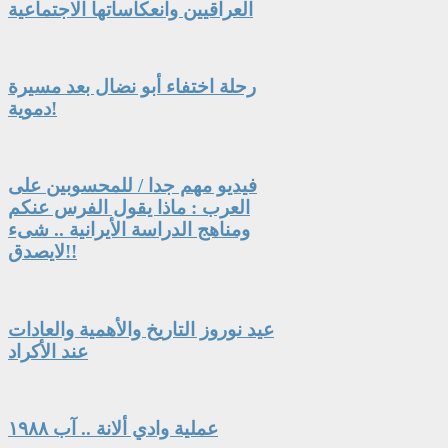
العراقيين وانعكاساتها الاجتماعية
رحلة اختفاء أبو نضال بعد مسيرة
دموية!
فيديو مهم جدا / للمحسوبين على
العرب : ماذا يقول الفرس عنكم
ومناهج الدراسة الأيرانية .. شىء
لايصدق!!
عيد نوروز التاريخ والأهمية والعادات
عند الأكراد
عملية وادي ألانة .. آب ١٩٨٨