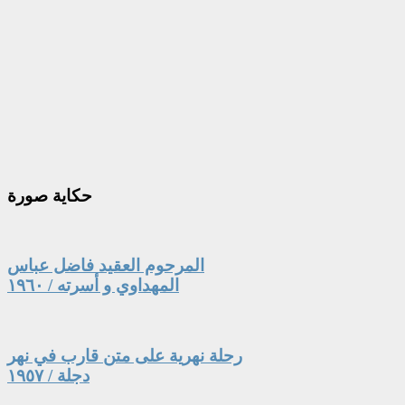
حكاية
صورة
المرحوم العقيد فاضل عباس
المهداوي و أسرته / ١٩٦٠
رحلة نهرية على متن قارب في نهر
دجلة / ١٩٥٧