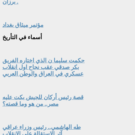
برزان .
مؤتمر ميثاق بغداد
أسماء
في التأريخ
حكمت سليما ن الذي اختاره الفريق
بكر صدقي عقب نجاح اول انقلاب
عسكري في العراق والوطن العربي
قصة رئيس أركان للجيش بكت عليه
مصر.. من هو وما قصته؟
طه الهاشمي.. رئيس وزراء عراقي
آثر الاستقالة على الانقلاب