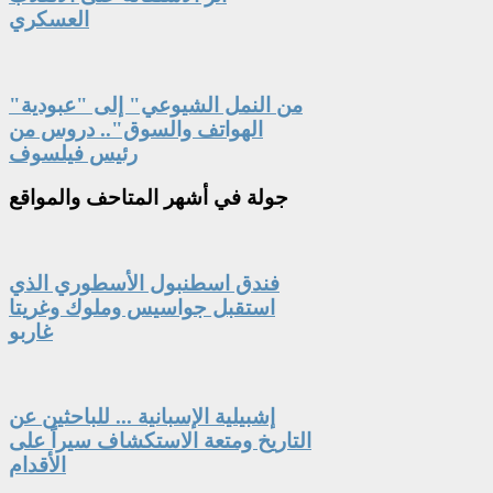
العسكري
"من النمل الشيوعي" إلى "عبودية
الهواتف والسوق".. دروس من
رئيس فيلسوف
جولة
في أشهر المتاحف والمواقع
فندق اسطنبول الأسطوري الذي
استقبل جواسيس وملوك وغريتا
غاربو
إشبيلية الإسبانية ... للباحثين عن
التاريخ ومتعة الاستكشاف سيراً على
الأقدام