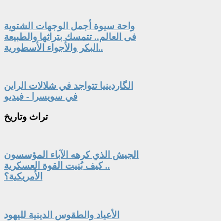
واحة سيوة أجمل الوجهات الشتوية
فى العالم.. تتمسك بتراثها والطبيعة
البكر والأجواء الأسطورية..
الگاردينيا تتواجد في شلالات الراين
في سويسرا - فيديو
تراث
وتاريخ
الجيش الذي كرهه الآباء المؤسسون
.. كيف بُنيت القوة العسكرية
الأمريكية؟
الأعياد والطقوس الدينية لليهود