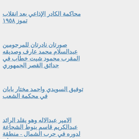
محاكمة الكادر الإذاعي بعد انقلاب
تموز ١٩٥٨
صورتان نادرتان للمرحومين
عبدالسلام محمد عارف وصديقه
المقرب محمود شيت خطاب في
حدائق القصر الجمهوري
توفيق السويدي واحمد مختار بابان
في محكمة الشعب
الامير عبدالاله وهو يقلد الرائد
عبدالكريم قاسم بنوط الشجاعة
لدوره في حرب الشمال - منطقة