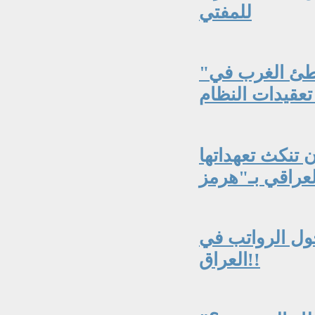
للمفتي
"فخٌّ أطاح بالشاه ويهدد ترمب".. لماذا يخطئ الغرب في
 تنكث تعهداتها
حول الرواتب في
العراق!!