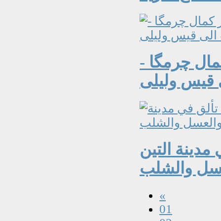
مال چرمگا -
 قيس وليلى
مدينة التين
«
01