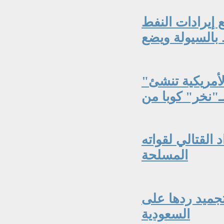
 إيرادات النفط
"نيويورك تايمز": الاستخبارات المركزية الأمريكية تنشئ
 القتالي لقواته
المسلحة
جميد ردها على
السعودية