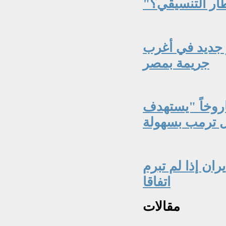
طار التنسيقي؟
ر جديد في أغرب
جريمة بمصر
روخاً "يستهدف
ن إذا لم تبرم
اتفاقا
مقالات