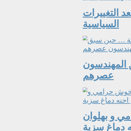
عد التغييرات
السياسية
 المهندسون
عصرهم
ي و بهلوان