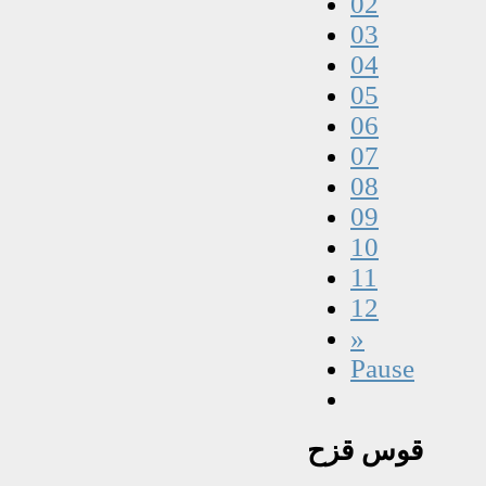
02
03
04
05
06
07
08
09
10
11
12
»
Pause
قوس
قزح