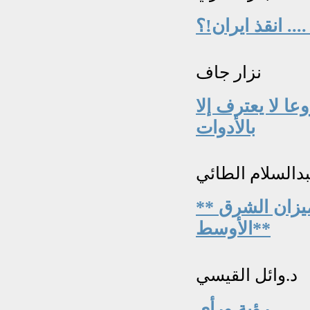
... انقذ ايران!؟
نزار جاف
ا لا يعترف إلا
بالأدوات
بدالسلام الطائي
** ٨ آب ١٩٨٨... حين غيّر جيش العراق ميزان الشرق
الأوسط**
د.وائل القيسي
رؤية ورأي