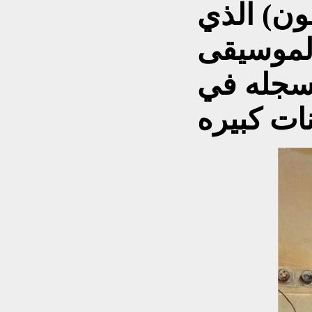
فون) الذي
الموسيقى
مسجله في