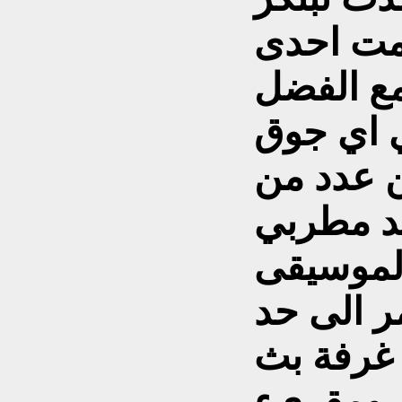
امت احدى
مع الفضل
ي اي جوق
 عدد من
حد مطربي
الموسيقى
ر الى حد
غرفة بث
ي ومقريء