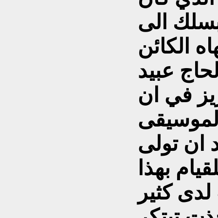
بسلك الى
اه الكائن
حاج عبيد
يز في ان
الموسيقى
د ان تولى
يام بهذا
لدى كثير
ذت تبتكر