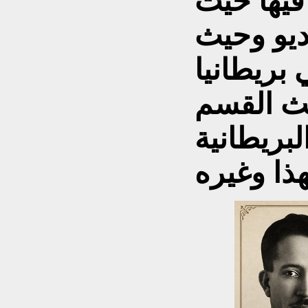
فيها حيث
ديو وحيث
بريطانيا
بث القسم
لبريطانية