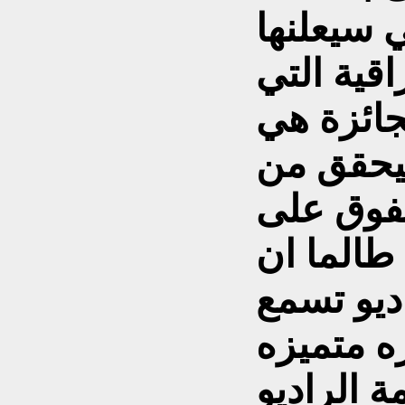
 سيعلنها
قية التي
جائزة هي
سيحقق من
تفوق على
طالما ان
اديو تسمع
ه متميزه
 الراديو