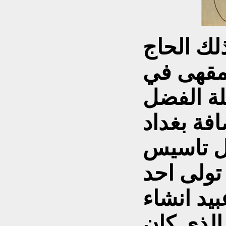
لك الحاج
مقهى في
لة الفضل
فة بغداد
سنة 1932 وقبل تاسيس
 تولى احد
يد انشاء
الذي كان