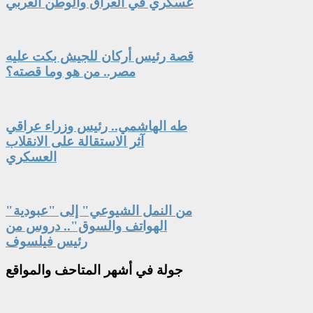
عسكري في العراق والوطن العربي
قصة رئيس أركان للجيش بكت عليه
مصر.. من هو وما قصته؟
طه الهاشمي.. رئيس وزراء عراقي
آثر الاستقالة على الانقلاب
العسكري
"من النمل الشيوعي" إلى "عبودية
الهواتف والسوق".. دروس من
رئيس فيلسوف
جولة
في أشهر المتاحف والمواقع