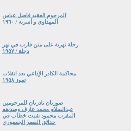
المرحوم العقيد فاضل عباس
المهداوي و أسرته / ١٩٦٠
رحلة نهرية على متن قارب في نهر
دجلة / ١٩٥٧
محاكمة الكادر الإذاعي بعد انقلاب
تموز ١٩٥٨
صورتان نادرتان للمرحومين
عبدالسلام محمد عارف وصديقه
المقرب محمود شيت خطاب في
حدائق القصر الجمهوري