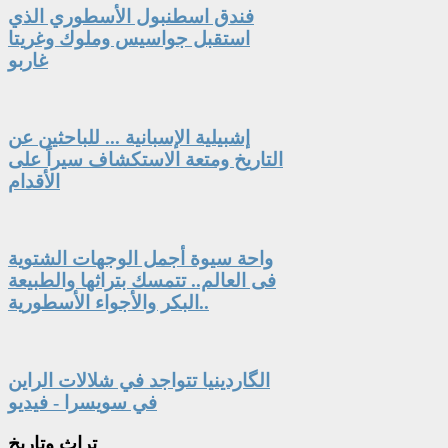
فندق اسطنبول الأسطوري الذي
استقبل جواسيس وملوك وغريتا
غاربو
إشبيلية الإسبانية ... للباحثين عن
التاريخ ومتعة الاستكشاف سيراً على
الأقدام
واحة سيوة أجمل الوجهات الشتوية
فى العالم.. تتمسك بتراثها والطبيعة
البكر والأجواء الأسطورية..
الگاردينيا تتواجد في شلالات الراين
في سويسرا - فيديو
تراث
وتاريخ