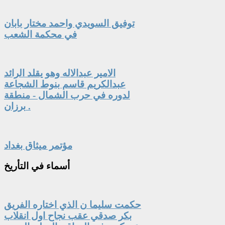
توفيق السويدي واحمد مختار بابان
في محكمة الشعب
الامير عبدالاله وهو يقلد الرائد
عبدالكريم قاسم بنوط الشجاعة
لدوره في حرب الشمال - منطقة
برزان .
مؤتمر ميثاق بغداد
أسماء
في التأريخ
حكمت سليما ن الذي اختاره الفريق
بكر صدقي عقب نجاح اول انقلاب