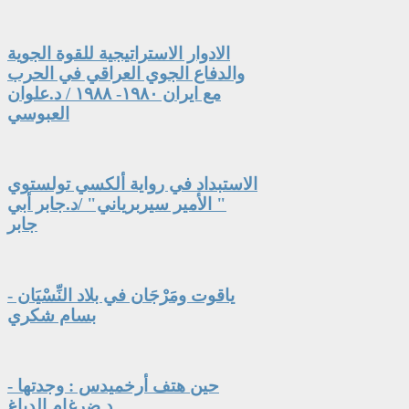
الادوار الاستراتيجية للقوة الجوية
والدفاع الجوي العراقي في الحرب
مع ايران ١٩٨٠- ١٩٨٨ / د.علوان
العبوسي
الاستبداد في رواية ألكسي تولستوي
" الأمير سيربرياني" /د.جابر أبي
جابر
ياقوت ومَرْجَان في بلاد النِّسْيَان -
بسام شكري
حين هتف أرخميدس : وجدتها -
د.ضرغام الدباغ