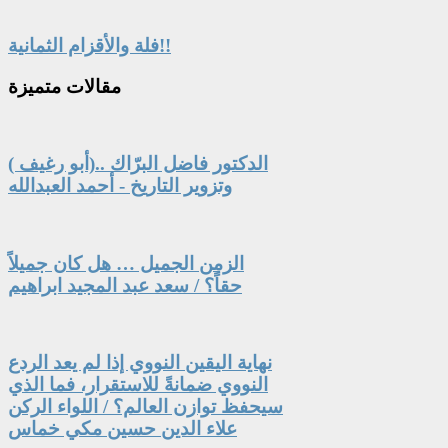
فلة والأقزام الثمانية!!
مقالات
متميزة
الدكتور فاضل البرّاك ..(أبو رغيف )
وتزوير التاريخ - أحمد العبدالله
الزمن الجميل … هل كان جميلاً
حقاً؟ / سعد عبد المجيد ابراهيم
نهاية اليقين النووي إذا لم يعد الردع
النووي ضمانةً للاستقرار، فما الذي
سيحفظ توازن العالم؟ / اللواء الركن
علاء الدين حسين مكي خماس