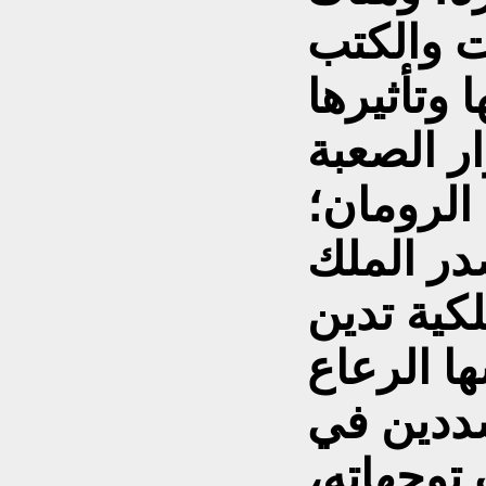
ت والكتب
 وتأثيرها
ار الصعبة
الرومان؛
عام 1314 أصدر الملك
لكية تدين
ها الرعاع
شددين في
توجهاته،