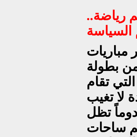
 رياضة..
السياسة
 مباريات
من بطولة
لتي تقام
ة لا تغيب
وماً تظل
م ساحات