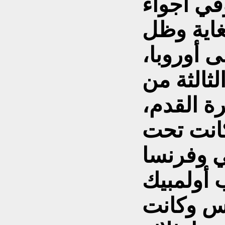
1 حزيران 1938 وفي أجواء
غاية وظل
ى أوروبا،
ثالثة من
ة القدم،
كانت تحت
 وفرنسا
 أولمبيك
س وكانت