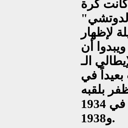
كانت كرة
الدوتشي"
ة لإظهار
ويبدوا أن
يطالي الـ
عيداً في
فر بلقبه
التاريخي الثاني توالياً في 1934
و1938.