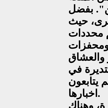
ن". بفضل
رى، حيث
م محددات
ومحفزات
ر والعشاق
تديرة في
م يتابعون
اخبارها.
ة، وهناك