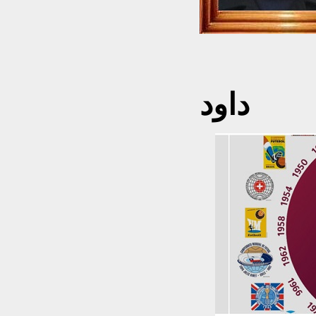
محمد
داود