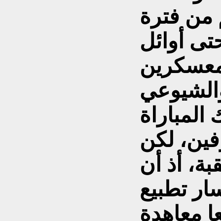
 من فترة
تى أوائل
لمعسكرين
والشيوعي
 المباراة
رفين، لكن
ة، أذ أن
ار تطبيع
عا معاهدة