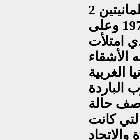
هامبورغ 22 حزيران 1974 وعلى
 امتلأت
ه الأشقاء
يا الغربية
 الباردة
صف حالة
لتي كانت
 والاتحاد