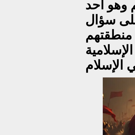
 وهو أحد
لى سؤال
منطقتهم
لإسلامية