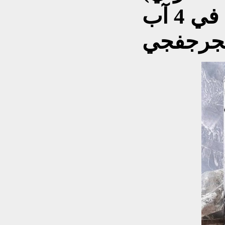
النهضة – صدرت ببغداد في 4 آب