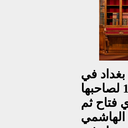
غداد في
14 تشرين الثاني 1926 لصاحبها
 فتاح ثم