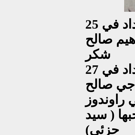
الزمان - صدرت ببغداد في 25
 ابراهيم صالح
شكر
البرهان – صدرت ببغداد في 27
 راوندوز
1927 لصاحبها ( سيد
حزئي)