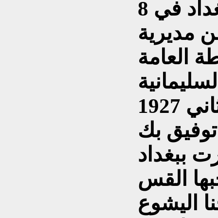
الشرطي – صدرت ببغداد في 8
 الثاني 1927 عن مديرية
ة العامة
سليمانية
بتاريخ 29 كانون الثاني 1927
توفيق بك
ت ببغداد
1927 لصاحبها القس
ا اليشوع