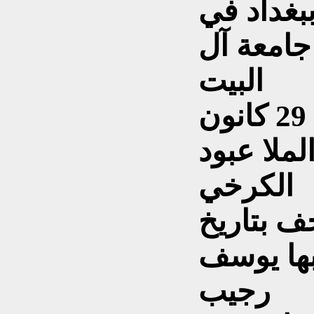
بغداد في
 1926 باسم جامعة آل
البيت
الكرخ - صدرت ببغداد في 29 كانون
بها الملا عبود
الكرخي
ف بتاريخ
ي 1927 لصاحبها يوسف
رجيب