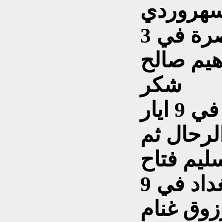
سهروردي
الثغر – صدرت في البصرة في 3
ابراهيم صالح
شكر
الصحيفة - صدرت ببغداد في 9 ايار
الرحال ثم
ليم فتاح
العراق – صدرت ببغداد في 9