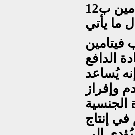
بالصحة الجنسية لفيتامين ب12
ب فيتامين
يادة الدافع
ه يُساعد
م وإفراز
 في إنتاج
يُؤدي إلى