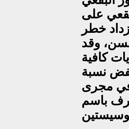
بقعي على
زداد خطر
لسن، وقد
ات كافية
ب12 في خفض نسبة
في مجرى
عرف باسم