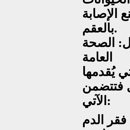
ع الإصابة
بالعقم.
 ب12 للرجال: الصحة
العامة
تي يُقدمها
 للرجال فتتضمن
الآتي: