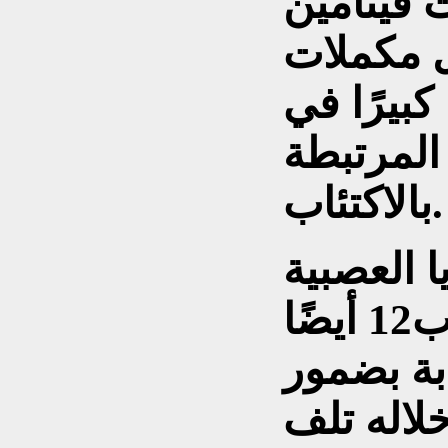
 فيتامين
اول مكملات
 كبيرًا في
المرتبطة
بالاكتئاب.
ا العصبية
يُمكن أن يلعب فيتامين ب12 أيضًا
ابة بضمور
لاله تلف