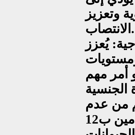
ية وتعزيز
الانتصاب.
ية: يُعزز
لمزاج ومستويات
 أمر مهم
م من عدم
وجود أدلة حاسمة أن فيتامين ب12
لحيوانات