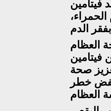
د فيتامين
م الحمراء،
 العظام
 فيتامين
تعزيز صحة
ُخفض خطر
ر البقعي