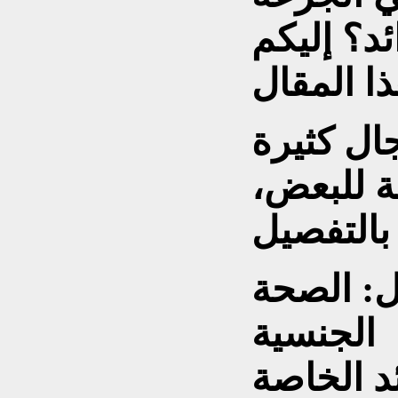
ئد؟ إليكم
مين ب12 للرجال كثيرة
ة للبعض،
 ب12 للرجال: الصحة
الجنسية
د الخاصة