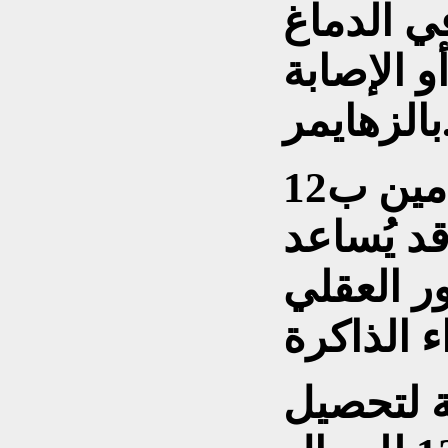
في الدماغ
و الإصابة
ايمر.
وقد تبين أن تناول فيتامين ب12
تزامن مع الأوميغا 3 قد يُساعد
ور العقلي
ة لتحصيل