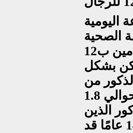
 اليومية
لة الصحية
للشخص ومستويات فيتامين ب12
لكن بشكل
لذكور من
سن 9 - 13 عامًا حوالي 1.8
كور الذين
تزيد أعمارهم عن 14 عامًا قد