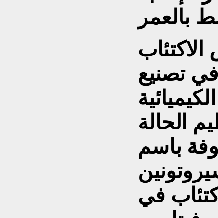
الاكتئاب
يُساعد فيتامين ب12 في تصنيع
لكيميائية
م الحالة
وفة باسم
نين (Serotonin)، وهذا هو
كتئاب في