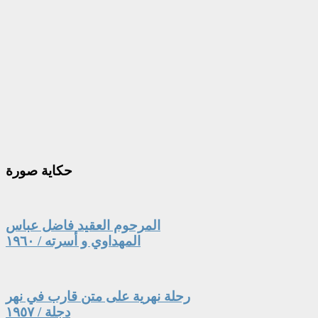
حكاية
صورة
المرحوم العقيد فاضل عباس
المهداوي و أسرته / ١٩٦٠
رحلة نهرية على متن قارب في نهر
دجلة / ١٩٥٧