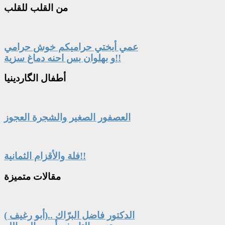
من
القلب للقلب
عمي أبختي حراميكم خوش حرامي
و بهلوان بس احنه دماغ سزية!!
أطفال
الگاردينيا
العصفور الصغير والشجرة العجوز
فلة والأقزام الثمانية!!
مقالات
متميزة
الدكتور فاضل البرّاك ..(أبو رغيف )