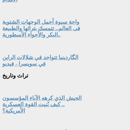
واحة سيوة أجمل الوجهات الشتوية
فى العالم.. تتمسك بتراثها والطبيعة
البكر والأجواء الأسطورية..
الگاردينيا تتواجد في شلالات الراين
في سويسرا - فيديو
تراث
وتاريخ
الجيش الذي كرهه الآباء المؤسسون
.. كيف بُنيت القوة العسكرية
الأمريكية؟