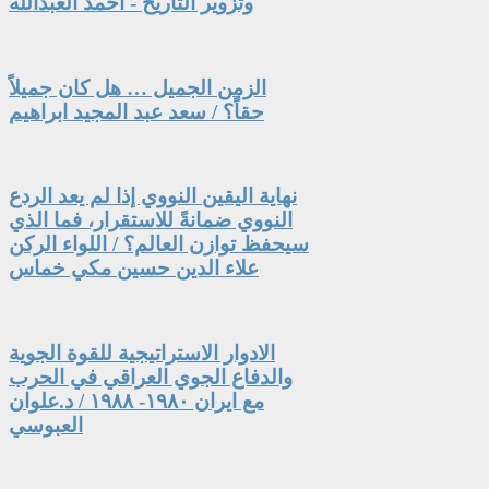
وتزوير التاريخ - أحمد العبدالله
الزمن الجميل … هل كان جميلاً
حقاً؟ / سعد عبد المجيد ابراهيم
نهاية اليقين النووي إذا لم يعد الردع
النووي ضمانةً للاستقرار، فما الذي
سيحفظ توازن العالم؟ / اللواء الركن
علاء الدين حسين مكي خماس
الادوار الاستراتيجية للقوة الجوية
والدفاع الجوي العراقي في الحرب
مع ايران ١٩٨٠- ١٩٨٨ / د.علوان
العبوسي