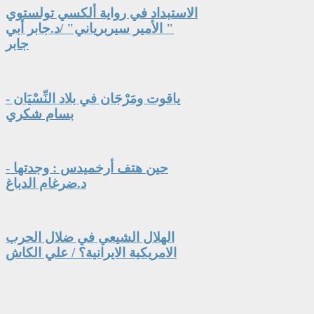
الاستبداد في رواية ألكسي تولستوي
" الأمير سيربرياني" /د.جابر أبي
جابر
ياقوت ومَرْجَان في بلاد النِّسْيَان -
بسام شكري
حين هتف أرخميدس : وجدتها -
د.ضرغام الدباغ
الهلال الشيعي في ضلال الحرب
الامريكية الايرانية؟ / علي الكاش