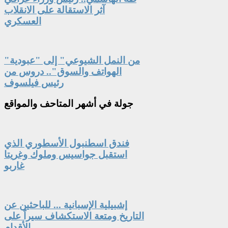
آثر الاستقالة على الانقلاب
العسكري
"من النمل الشيوعي" إلى "عبودية
الهواتف والسوق".. دروس من
رئيس فيلسوف
جولة
في أشهر المتاحف والمواقع
فندق اسطنبول الأسطوري الذي
استقبل جواسيس وملوك وغريتا
غاربو
إشبيلية الإسبانية ... للباحثين عن
التاريخ ومتعة الاستكشاف سيراً على
الأقدام