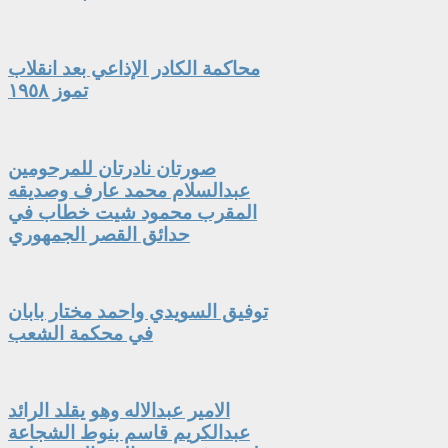
محاكمة الكادر الإذاعي بعد انقلاب
تموز ١٩٥٨
صورتان نادرتان للمرحومين
عبدالسلام محمد عارف وصديقه
المقرب محمود شيت خطاب في
حدائق القصر الجمهوري
توفيق السويدي واحمد مختار بابان
في محكمة الشعب
الامير عبدالاله وهو يقلد الرائد
عبدالكريم قاسم بنوط الشجاعة