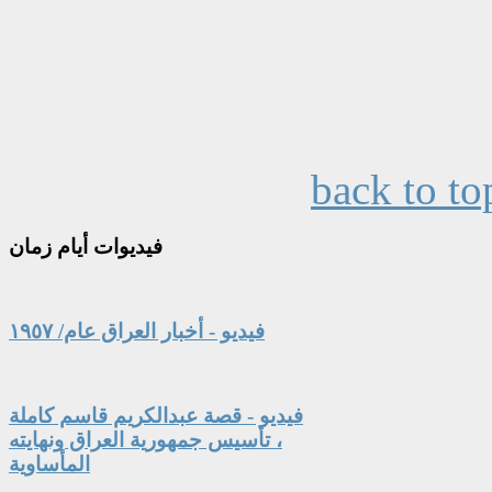
back to to
فيديوات
أيام زمان
فيديو - أخبار العراق عام/ ١٩٥٧
فيديو - قصة عبدالكريم قاسم كاملة
، تأسيس جمهورية العراق ونهايته
المأساوية