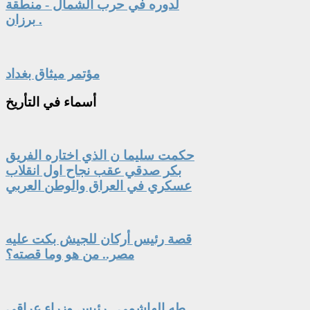
لدوره في حرب الشمال - منطقة
برزان .
مؤتمر ميثاق بغداد
أسماء
في التأريخ
حكمت سليما ن الذي اختاره الفريق
بكر صدقي عقب نجاح اول انقلاب
عسكري في العراق والوطن العربي
قصة رئيس أركان للجيش بكت عليه
مصر.. من هو وما قصته؟
طه الهاشمي.. رئيس وزراء عراقي