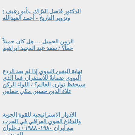
الدكتور فاضل البرّاك ..(أبو رغيف )
وتزوير التاريخ - أحمد العبدالله
الزمن الجميل … هل كان جميلاً
حقاً؟ / سعد عبد المجيد ابراهيم
نهاية اليقين النووي إذا لم يعد الردع
النووي ضمانةً للاستقرار، فما الذي
سيحفظ توازن العالم؟ / اللواء الركن
علاء الدين حسين مكي خماس
الادوار الاستراتيجية للقوة الجوية
والدفاع الجوي العراقي في الحرب
مع ايران ١٩٨٠- ١٩٨٨ / د.علوان
العبوسي