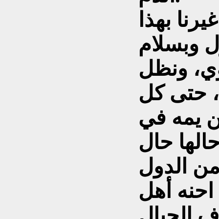
رنا بهذا
ل وبسلام
ي، ونظل
 حتى كل
ن يمه في
الها حال
 احنه أهل
ف الحبال