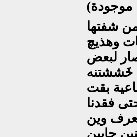
من شفتها
ات وهذيچ
صار لبعض
 خَششتنه
اعية بقت
حتى فقدنا
 نعرف وين