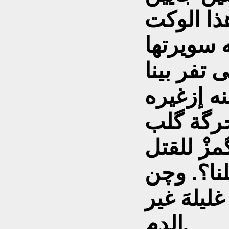
ذا الوكت
 سويرتها
نه إزغيره
مزْ للقتل
نا؟. وچن
ليلهَ غير
الدم.