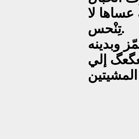
عساها لا
تِنْحس.
ّز وبدينه
عگعگ إلي