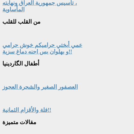
، تأسيس جمهورية العراق ونهايته
المأساوية
من
القلب للقلب
عمي أبختي حراميكم خوش حرامي
و بهلوان بس احنه دماغ سزية!!
أطفال
الگاردينيا
العصفور الصغير والشجرة العجوز
فلة والأقزام الثمانية!!
مقالات
متميزة