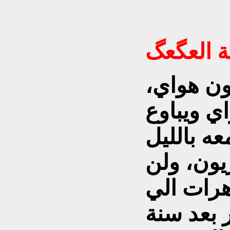
يون هواي،
اي ويباوع
عه بالليل
يون، ولن
رات الي
 بعد سنة