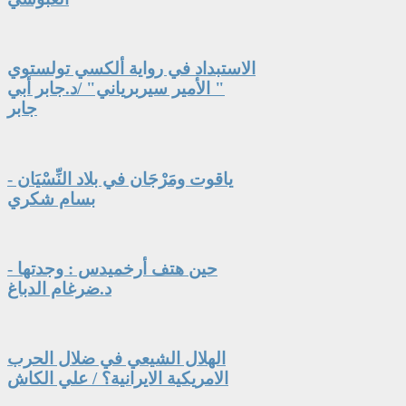
الاستبداد في رواية ألكسي تولستوي
" الأمير سيربرياني" /د.جابر أبي
جابر
ياقوت ومَرْجَان في بلاد النِّسْيَان -
بسام شكري
حين هتف أرخميدس : وجدتها -
د.ضرغام الدباغ
الهلال الشيعي في ضلال الحرب
الامريكية الايرانية؟ / علي الكاش