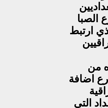
داديين
 الصبا
ذي ارتبط
راقيين
شارع ابو نؤاس ليس كغيره من
رع اضافة
اقية
داد التي