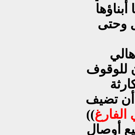
أبناؤها
 وحتى
كل العراقيين وبالمقدمة أهالي
 للوقوف
 أن تضيف
الفارغ
))
ع أوصال