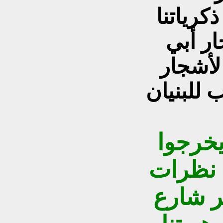
كرياتنا
ر أبي
لأشجار
 للبنيان
يخرجوا
ء نظرات
ر شارع