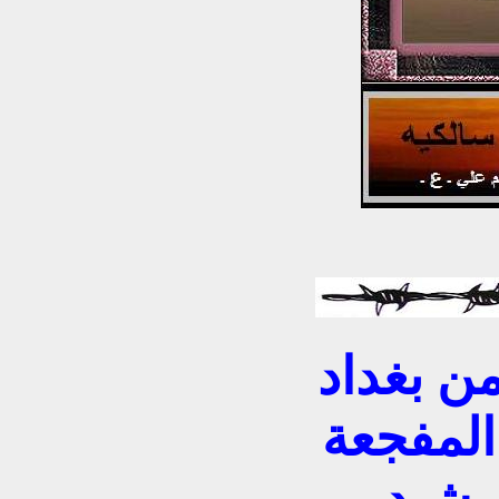
من بغداد
 المفجعة
لرشيد،