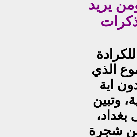
من يريد
ذكرات
للكرادة
وع الذي
ون اية
، وتبين
 بغداد،
ين شجرة