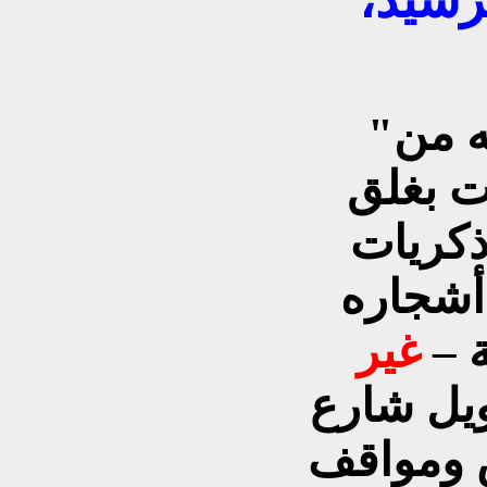
"أن أمانة العاصمة بتوجيه من
ت بغلق
ذكريات
 أشجاره
 –
غير
يل شارع
 ومواقف