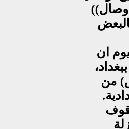
أوصال))
البعض
يوم ان
بغداد،
) من
دادية.
وقوف