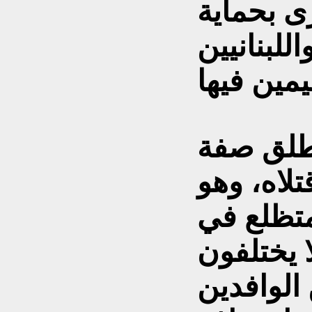
ى بحماية
للبنانيين
طلق صفة
تلاه، وهو
متظلع في
ا يختلفون
الوافدين