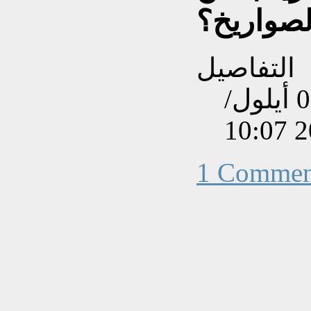
لصواريخ؟
التفاصيل
تم إنشاءه بتاريخ الخميس, 05 أيلول/
1 Commen