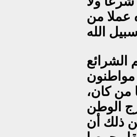
 شرعا ولا
ه عملا من
 الشرائع
، مواطنون
 من كان،
رج الوطن
ن ذلك أن