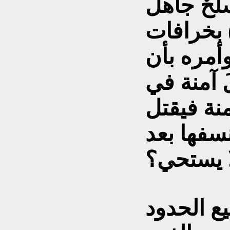
حٌ جاهلٌ
) بخرافات
أمره بأن
َ آمنة في
نة فيقتل
سفها بعد
ا يستحي؟
ع الحدود