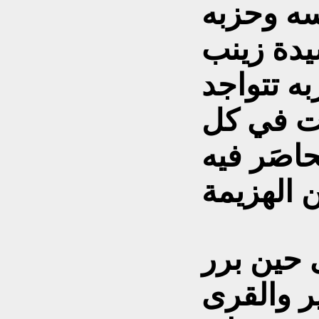
سه وحزبه
يدة زينب
ه تتواجد
نت في كل
اصَر فيه
 حين برر
ر والقرى