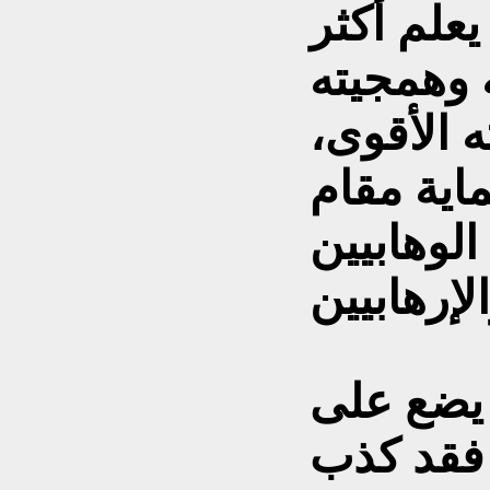
علم أكثر
 وهمجيته
 الأقوى،
اية مقام
لوهابيين
يضع على
 فقد كذب