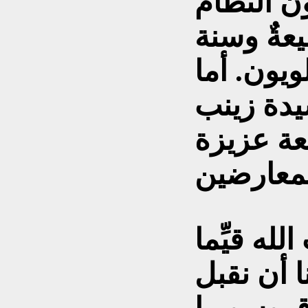
ن النظام
ةٌ وسنة
يون. أما
يدة زينب
عة عزيزة
لله قيِّما
 أن نقبل