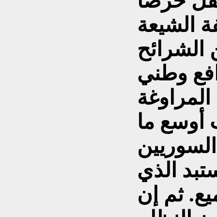
تقل حرصا
ة الشيعة
 الشرائح
افع وطني
المراوغة
أوسع ما
السوريين
تبد الذي
ع. ثم إن