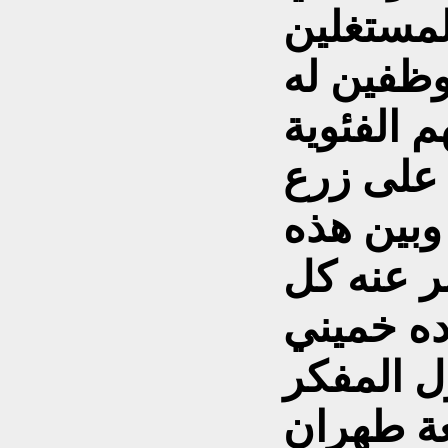
المستغلين
وظفين له
 الفئوية
 على زرع
 وبين هذه
بر عنه كل
ده خميني
ل المفكر
عة طهران