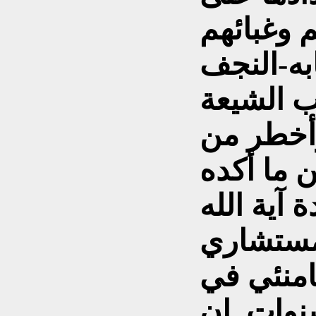
 وغبائهم
ه-النجف
رب الشيعة
وأخطر من
ن ما أكده
آیة الله
مستشاري
امنئي في
نوات, إن