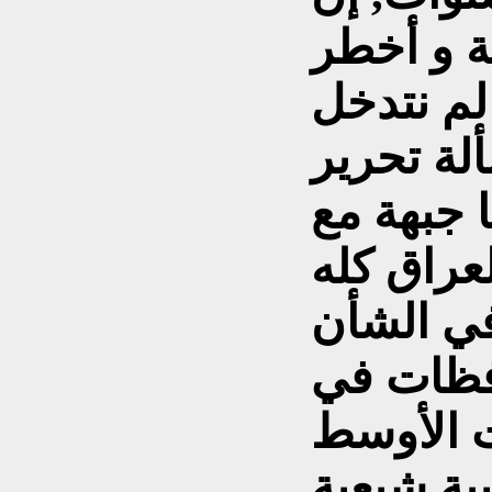
ة و أخطر
لم نتدخل
لة تحرير
ا جبهة مع
عراق كله
في الشأن
فظات في
ت الأوسط
ة شيعية