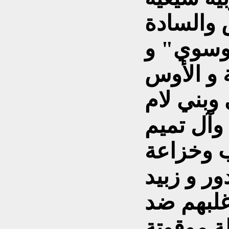
 والسادة
وسوي" و
 و الأوس
وبني لام
وآل تميم
ب وخزاعة
ور و زبيد
أغلبهم ضد
لة موقوتة