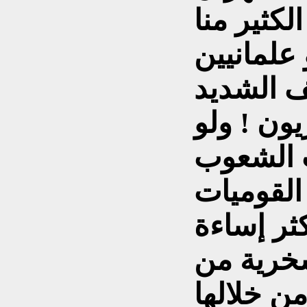
لكثير منا
 علمانيين
ف الشديد
ون ! ولو
ت الشعوب
القوميات
ثر إساءة
سخرية من
ن خلالها