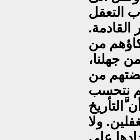
ب التعقل
القادمة.
كاؤهم من
من جهلنا،
هضتهم من
ولم نتحسب
َّالتأريخ
لين. ولا
دادها على