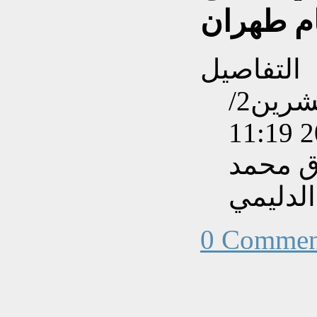
م طهران
التفاصيل
تم إنشاءه بتاريخ الأحد, 12 تشرين2/
ق محمد
الدليمي
0 Commen