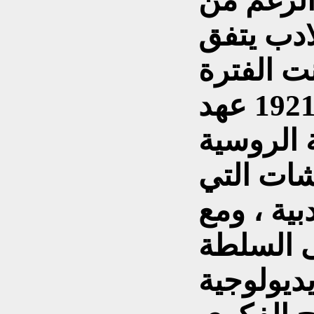
الرغم من
ادب يتفق
ت الفترة
من عام 1917 حتى سنة 1921 عهد
ة الروسية
ات التي
ية ، ومع
ى السلطة
يديولوجية