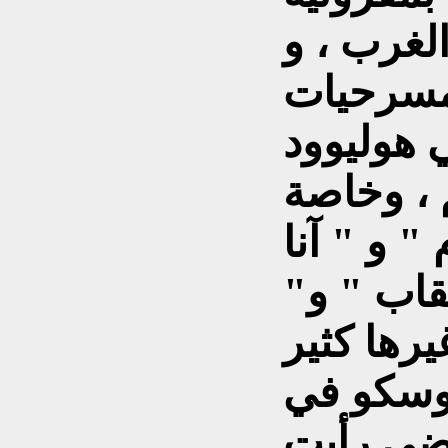
لغرب ، و
مسرحيات
 هوليوود
م ، وخاصة
" و " آنا
عقاب " و"
موسكو في
اضي رأيت