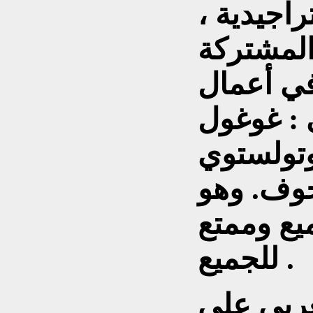
راجيدية ،
 المشتركة
في أعمال
 : غوغول
وتولستوي
وف. وهو
يع وممتع
للجميع .
غربي على