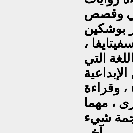
ي وقصص
 بوشكين
يتايفا ،
للغة التي
الإبداعية
 ، وقراءة
ى ، مهما
رجمة شيء
آخر ..