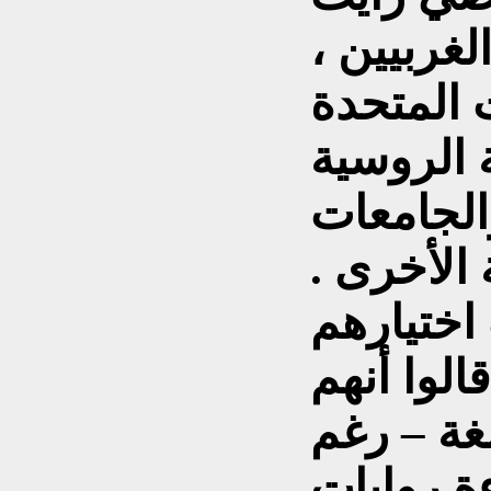
لغربيين ،
 المتحدة
 الروسية
لجامعات
الأخرى .
ختيارهم
الوا أنهم
لغة – رغم
ة روايات