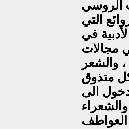
دب الروسي
ائع التي
أدبية في
ي مجالات
 ، والشعر
كل متذوق
لدخول الى
والشعراء
 العواطف