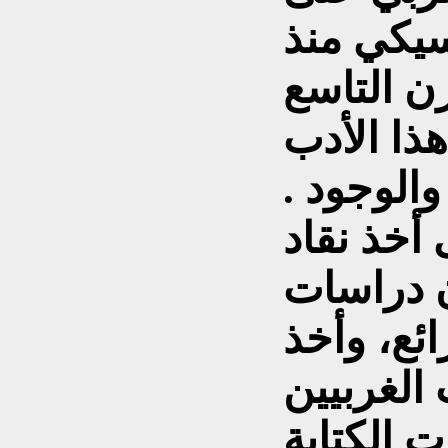
سيكي منذ
ن التاسع
ا الأدب
الوجود .
خذ نقاد
ن دراسات
ائع، وأخذ
 الغربيين