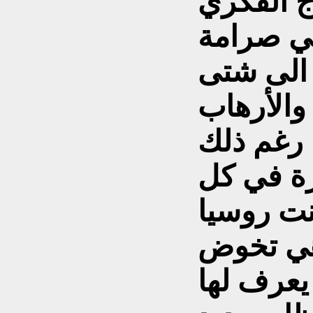
ج الفكري
 الى شتى
والأرهاب
، رغم ذلك
رة في كل
انت روسيا
وهي تخوض
يعرف لها