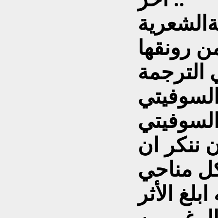
ةالشعرية
من رونقها
السوفيتي
السوفيتي
أن ننكر ان
كل مناحي
بلغ الأثر