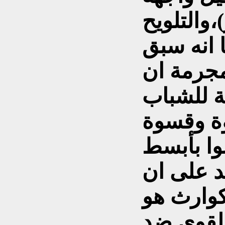
والتلويح
 انه سبق
لمجرمة ان
ة للشباب
وة وقسوة
وا بأبسط
د على ان
وارث هو
القوى ضد