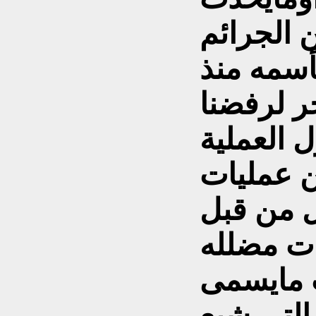
 الجرائم
أسمه منذ
خر لرفضنا
ل العملية
ن عمليات
 من قبل
ات مضلله
 مايسمى
التي شبع