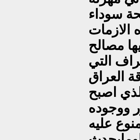
حة سوداء
 الازمات
ها مصالح
راف التي
 العراق
لذي اصبح
ر ووجوده
نوع عليه
ومايحدث