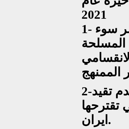
اخيرة عام
2021
1- نتائج الانتخابات توشر سوء
 المسلحة
لانقسامي
2-ايضا توشر الانتخابات عدم تقيد
ي تقترحها
ايران.