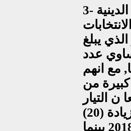
3- تبرز قوة التيار الصدري الدينية
انتخابات
الذي يبلغ
با يساوي عدد
60) تقريبا, مع انهم
بيرة من
ن التيار
الصدري حصل على زيادة (20)
مقعد عن انتخابات عام 2018 بينما