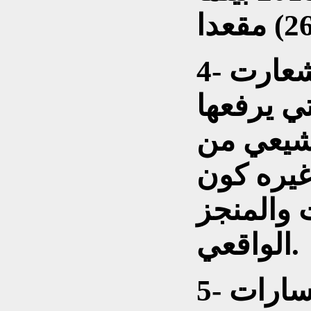
4- تبرز بقوة عدم اهمية الشعارت
لتي يرفعها
شيعي من
غيره كون
 والمنجز
الواقعي.
5- الفتح تلقى ثلاث خسارات