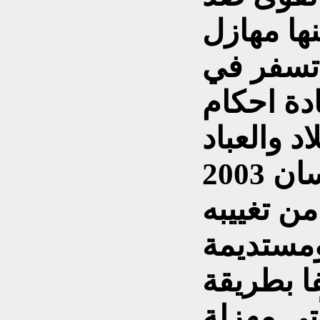
ها مهازل
 تسفر في
ادة احكام
منذ التاسع من نيسان 2003
ن تغييبه
ومستديمة
ا بطريقة
تي مهزلة