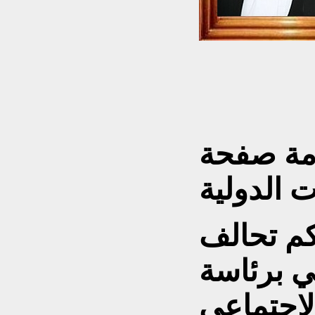
دمة
صفحة
ت الدولية
م تحالف
ي برئاسة
لاجتماعي