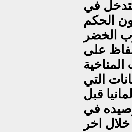
لتدخل في
زب الخضر
حفاظ على
 المناخية
نات التي
انيا قبل
رصيده في
خلال اخر