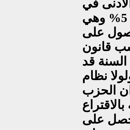
لأدنى في
الانتخابات السابقة وهو 5% وهي
حصول على
ب قانون
 السنة قد
 4,9% ولولا نظام
ان الحزب
بالاقتراع
يحصل على