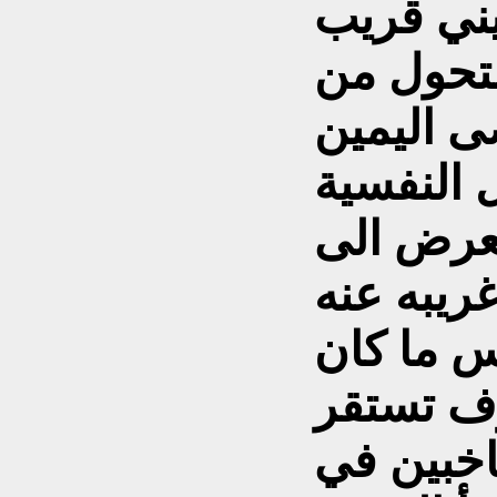
يني قريب
التحول من
ى اليمين
ل النفسية
تعرض الى
غريبه عنه
س ما كان
ف تستقر
ناخبين في