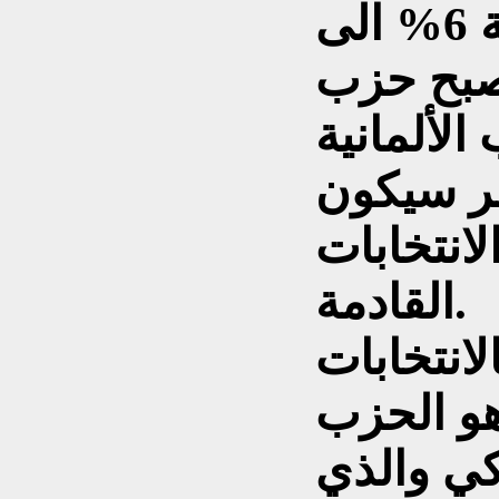
ثلاث انتخابات من نسبة 6% الى
 وقد أصبح حزب
الألمانية
ر سيكون
لانتخابات
القادمة.
لانتخابات
هو الحزب
كي والذي