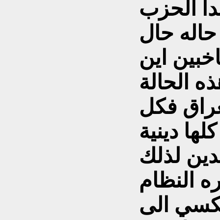
بدأ الحزب
حاله حال
اخبين اين
ه الحالة
عراق فكل
لها دينية
دين لذلك
ه النظام
عكسي الى