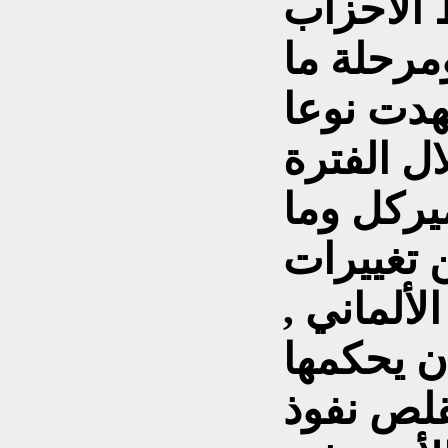
 الاحزاب
مرحلة ما
شهدت نوعا
ل الفترة
ميركل وما
ن تغييرات
ألماني ,
ان يحكمها
لص نفوذ