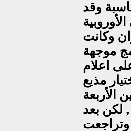
اسبة وقد
لأوروبية
ان وكانت
مج موجهة
لى اعلام
يار مذيع
ن الأربعة
, لكن بعد
 وتراجعت