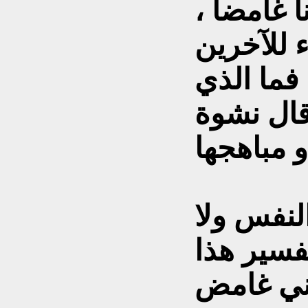
 غامضاً ،
 للآخرين
فما الذي
قال نشوة
لنفس ولا
فسير هذا
ني غامض