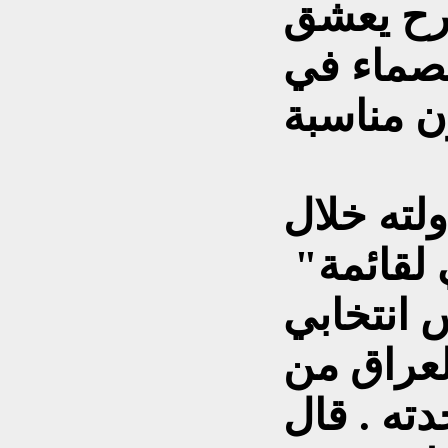
مرح يعشق
عصماء في
ولته خلال
 لقائمة"
انتخابي
العراق من
ته . قال