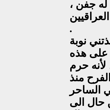
له جفن ،
العراقيين
.
تني نوبة
على هذه
 لأنه حرم
لفرح منذ
 الساحر
 حال الى