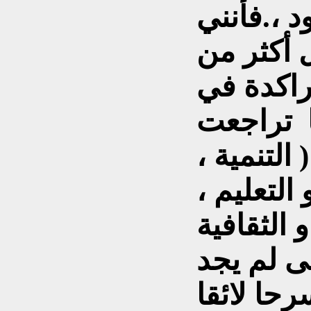
د ،.فأنني
ل أكثر من
 راكدة في
ا تراجعت
التنمية ،
 التعليم ،
 الثقافية
تى لم يجد
رحا لائقا