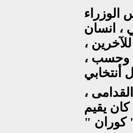
 الوزراء
 ، انسان
للآخرين ،
 وحسب ،
قدامى ،
 كان يقيم
كوران "