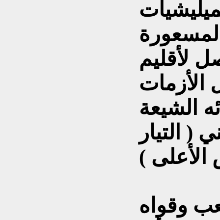
ميليشيات
صل لأقليم
 الأزمات
ه الشيعة
 ( التيار
الأعلى )
عب وقواه