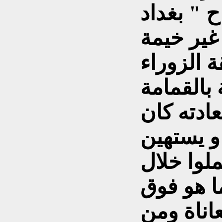
ح " بغداد
غير خيمة
 الزوراء
ادته كان
و يستهين
لوا خلال
 هو فوق
اناة ومن