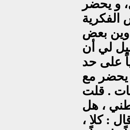
، و يحضر
 الفكرية
اوين بعض
يل لي أن
اً على حد
يحضر مع
ات . قلت
طني ، هل
ل : كلا ،