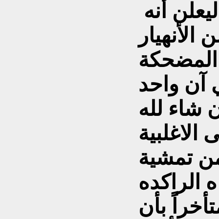
ليعلن أنه
ة المضحكة
 شاء لله
الاغلبية
من تمشية
تأخراً بأن