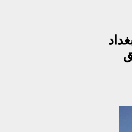
غداد
ق