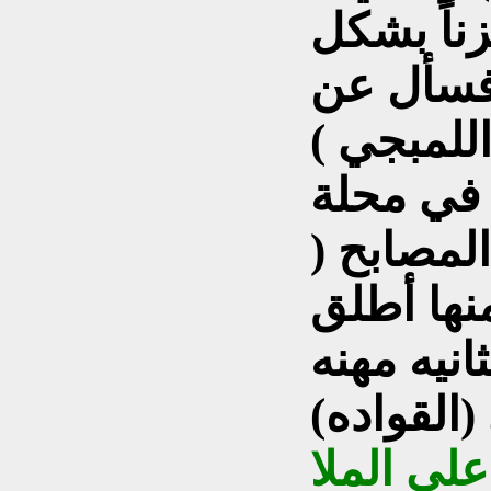
زناً بشكل
 فسأل عن
في محلة
المصابح (
نها أطلق
ثانيه مهنه
لى الملا