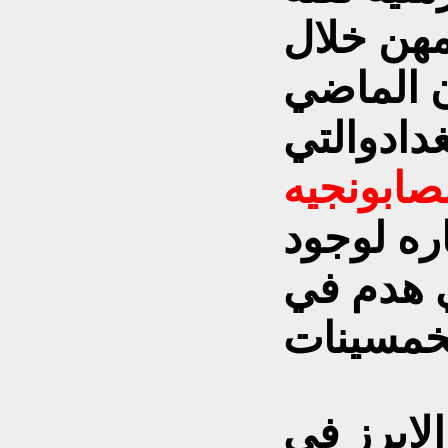
مهن
خلال
ن الماضي
داد
والتي
صابونجيه
ره لوجود
 هدم في
الابرز في