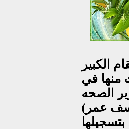
م الكبير
 منها
في
ر الصحه
وسف عمر)
ا ..