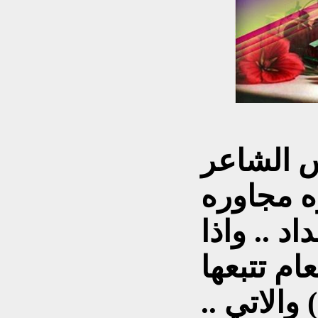
س الشاعر
 مجاوره
د .. واذا
ام تتبعها
)
والاتي ..