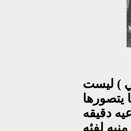
ي ) ليست
 يتصورها
يه دقيقه
منيه
لفئه