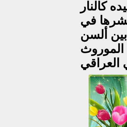
ه كالنار
نشرها
في
ين ألسن
الموروث