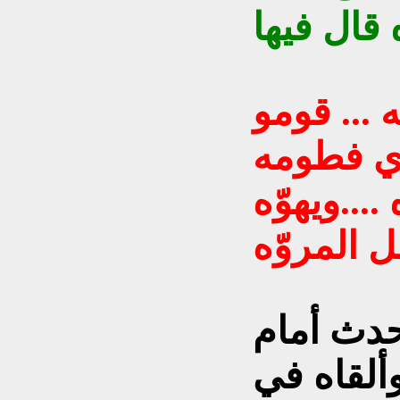
... قومو
ّي فطومه
...ويهوّه
ل المروّه
دث أمام
وألقاه في