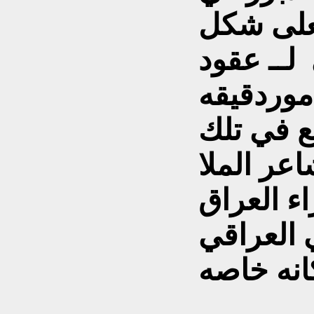
لى شكل
لــ عقود
وردقيقه
ع في تلك
اعر الملا
ء العراق
 العراقي