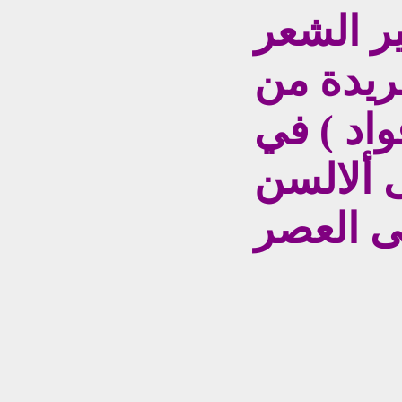
ير الشعر
ريدة من
واد ) في
 ألالسن