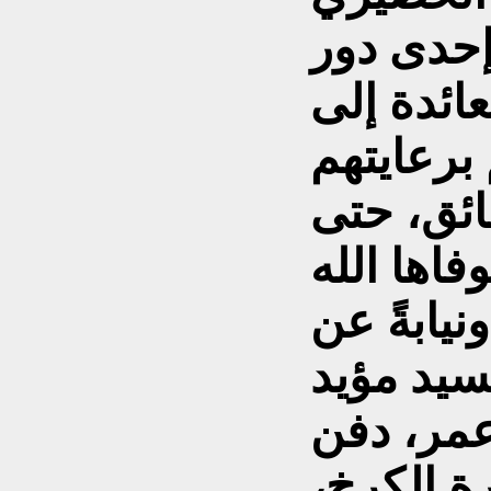
 إحدى دور
عائدة إلى
برعايتهم
ائق، حتى
نيابةً عن
لسيد مؤيد
عمر، دفن
ة الكرخ،