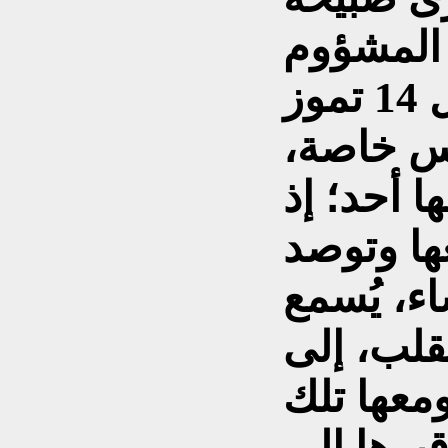
لكن (رازقيّة) كانت في كل 14 تموز
س خاصة،
 أحد؛ إذ
ا وتوصد
ء، يُسمع
لقلب، إلى
معها تلك
قبرها إلى