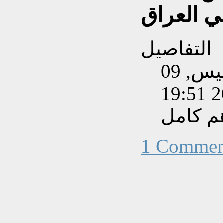
ي العراق
التفاصيل
تم إنشاءه بتاريخ الخميس, 09
م كامل
1 Commen