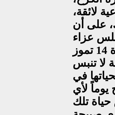
ة لائقة،
ك، على أن
ظلّت (رازقيّة)، منذ مأساة 14 تموز
ة لا تنبس
حياتها في
وماً لأي
حياة تلك
رى صبيحة