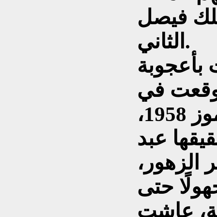
ملك فيصل
الثاني.
 بأعجوبة
 وقعت في
ذلك القصر صبيحة 14 تموز 1958،
قيقها عبد
 الزهور،
ولًا حتى
عة، عاشت