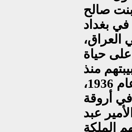
بنت صالح
في بغداد
 العراق،
على حياة
يبتهم منذ
ولادتها في الحجاز عام 1936،
في أروقة
أمير عبد
هم الملكة