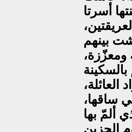
تها أسرتا
عريقتين،
شت بينهم
ومعزّزة،
بالسكينة
 العائلة،
في ساقها،
ي ألمّ بها