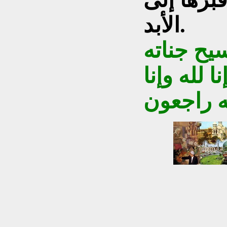
الأبد.
يح جناته
ا لله وإنا