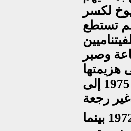
يوخ لكسر
لم تستطع
يتناميين
اعة وصبر
 هزيمتها
ورحيلها من بلادهم سنة 1975 إلى
ة.
في صباح يوم 8 حزيران 1972 بينما