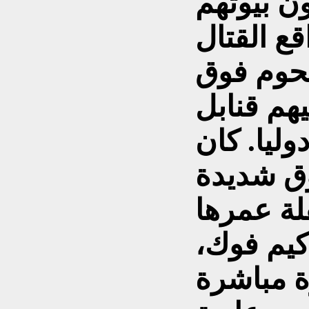
ن بيوتهم
قع القتال
تحوم فوق
هم قنابل
وليا. كان
وق شديدة
لة عمرها
كيم فوك،
ة مباشرة