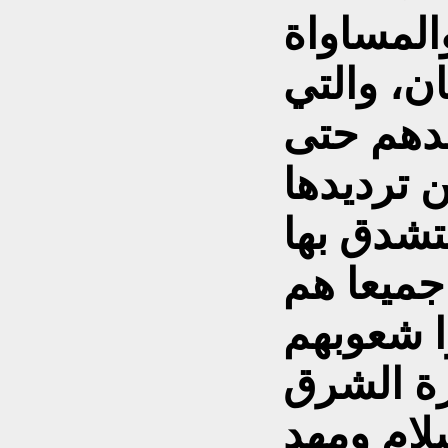
والمساواة
ن، والتي
ندهم حتى
 ترديدها
جميعا هم
ا شعوبهم
ة الشرق
لام ومهد