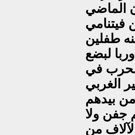
ن الماضي
فيتنامي
ربا لبضع
لحرب في
ير الغربي
من بيدهم
م جفن ولا
لآلاف من