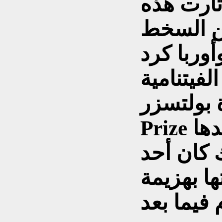
ثارت هذه
ن السخط
أوربا كرد
فيتنامية
سزر Pulitzer
Prize للصور الفوتوغرافية وشاهدها
ك كان أحد
ها بهزيمة