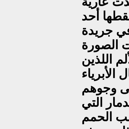
دت عارية
قطها أحد
ي جريدة
ت الصورة
م اللذين
الأبرياء
لى وجوهم
مار التي
ب الحمم