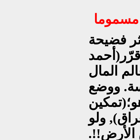
 مسموما
ثر فضيحة
قرّر(أحمد
الم المال
سة. ووضع
هو؛(تمكين
اق), ولو
الأرض!!.