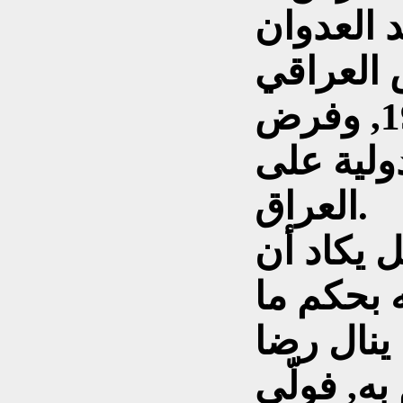
 العدوان
ش العراقي
في(عاصفة الصحراء)1991, وفرض
ولية على
العراق.
ل يكاد أن
ه بحكم ما
 ينال رضا
به, فولّى