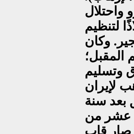
 واحتلال
ًا لتنظيم
جير. وكان
 المقبل؛
ق وتسليم
ب لإيران
ق بعد سنة
 عشر من
 صار قاب