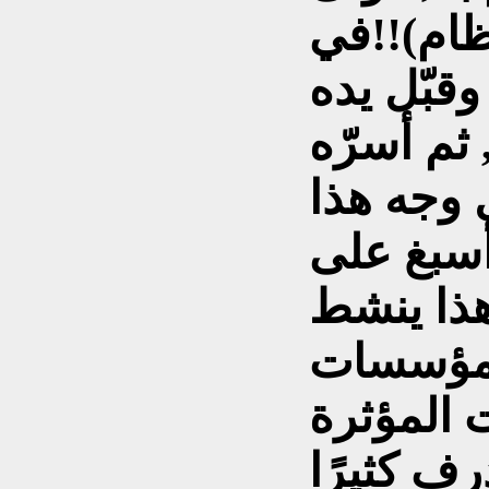
ظام)!!في
وقبّل يده
 ثم أسرّه
ل وجه هذا
أسبغ على
 هذا ينشط
لمؤسسات
 المؤثرة
رف كثيرًا