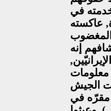
دمته في
, عاكسته
 المغضوب
شافهم إنه
يرانيّين,
 معلومات
 الجيش
مقرّه في
), وعبثوا