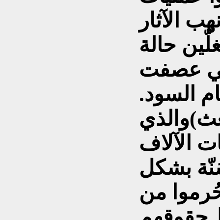
ب الآثار
ّين حالة
تي عصفت
ام السود.
عث)والذي
ت الآلاف
ُنّة بشكل
ُرموا من