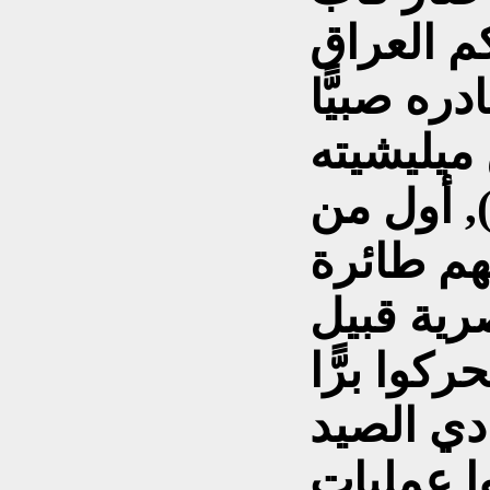
م العراق
ميليشيته
, أول من
م طائرة
رية قبيل
ركوا برًّا
ادي الصيد
ا عمليات