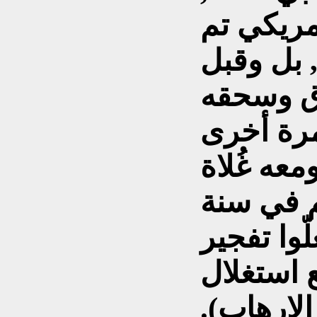
مريكي تم
 بل وقبل
رة أخرى
عه غُلاة
م في سنة
غلّوا تفجير
 استغلال
لإرهاب).