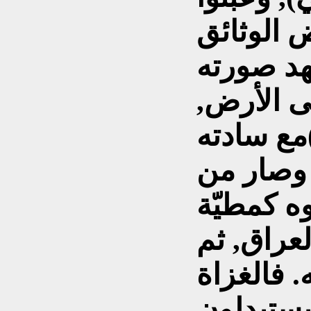
 الوثائق
هد صورته
ى الأرض,
مع سادته
 وصار من
ه كمطيّة
عراق, ثم
 فالغزاة
يستبدلون