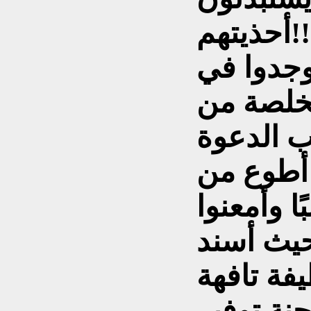
يتهم!!.
جدوا في
مخلصة من
 الدعوة
 أطوع من
ا وأمعنوا
حيث أسند
كي)في 2007 وظيفة تافهة
نة توفير