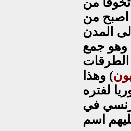
تخوفا من
 اصبح من
لى المدن
 وهو جمع
الطرقات
ون
) وهذا
يا لفتره
فرنسي في
عليهم اسم