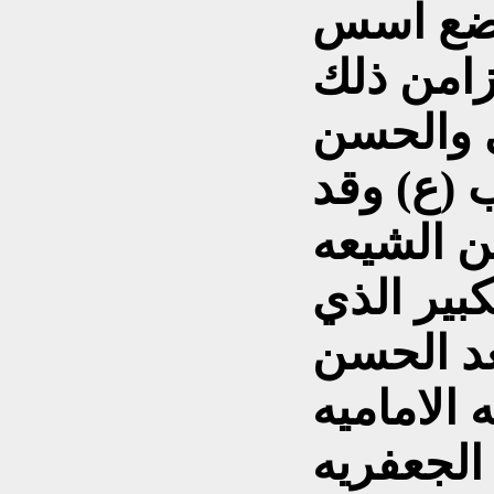
ذي وضع اسس
زامن ذلك
ي والحسن
 (ع) وقد
 الشيعه
كبير الذي
عد الحسن
الاماميه
الجعفريه