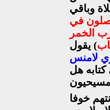
اة وباقي
صلون في
ب الخمر
اب
) يقول
ي لامنس
193م)في كتابه هل
تهم خوفا