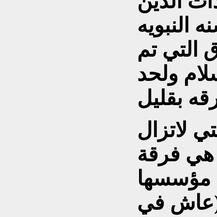
ات الدين
ه النبويه
 التي تم
لام ولحد
ي لاتزال
 هي فرقة
ى مؤسسها
عاش في