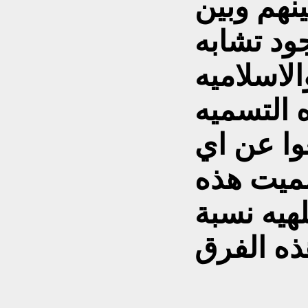
ينهم وبين
ود تشابه
لاسلاميه
ه التسميه
وا عن اي
ميت هذه
لهيه نسبة