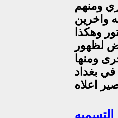
ي ومنهم
ه واخرين
ور وهكذا
عض لظهور
خرى ومنها
 في بغداد
التسميه