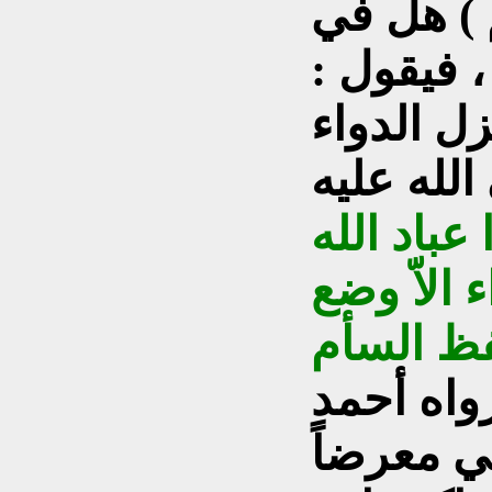
 ) هل في
 فيقول :
زل الدواء
الله عليه
 عباد الله
 الاّ وضع
فظ السأم
ي معرضاً