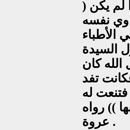
أ لم يكن (
اوي نفسه
 الأطباء
ل السيدة
الله كان
كانت تفد
فتنعت له
ا )) رواه
عروة .