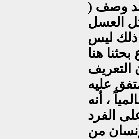
د وصف (
ثل العسل
ذلك ليس
 التعريف
تفق عليه
ياً ، أنه
لى الفرد
إنسان من