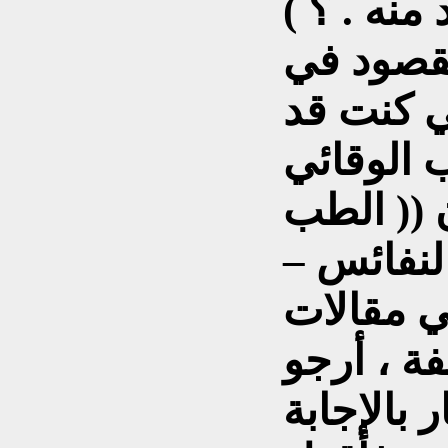
منه . ؟ )
قصود في
ني كنت قد
 الوقائي
 (( الطب
النفائس –
ذلك في مقالات
 ، أرجو
 بالإجابة