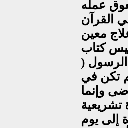
ي القرآن
علاج معين
يس كتاب
الرسول (
م تكن في
ضى وإنما
تشريعية
إلى يوم