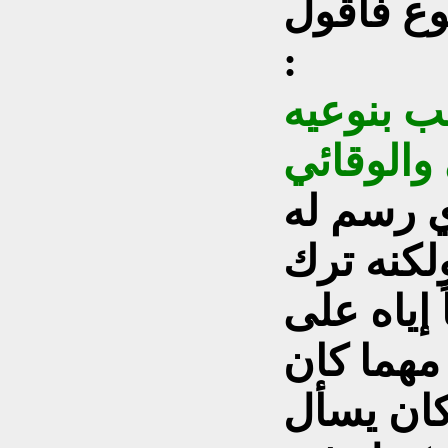
وع فأقول
:
طب بنوعيه
 رسم له
لكنه ترك
 إياه على
مهما كان
 كان يسأل