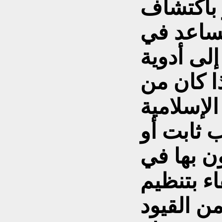
ور باكتشاف
تساعد في
لى أدوية
ا كان من
لإسلامية
ب ثابت أو
ن بها في
ء بتنظيم
ن القيود