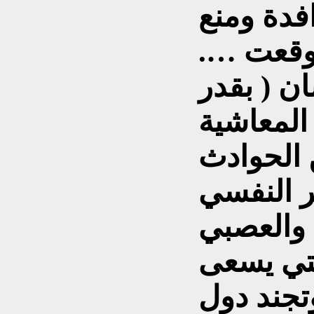
فدة ومنع
 وقعت ….
ن ( بقدر
المعاشية
 الحوادث
ر النفسي
بي .
لتي يسعى
وتجند دول