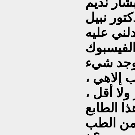
شار نديم
تور نبيل
لني عليه
الفيسبوك
 يوجد شيء
 إلاهي ،
ولا أقل ،
ا الطابع
من الطب