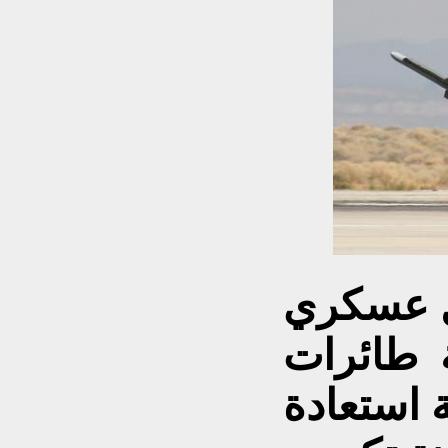
 عسكري
 طائرات
 استعادة