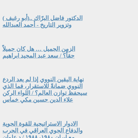
الدكتور فاضل البرّاك ..(أبو رغيف )
وتزوير التاريخ - أحمد العبدالله
الزمن الجميل … هل كان جميلاً
حقاً؟ / سعد عبد المجيد ابراهيم
نهاية اليقين النووي إذا لم يعد الردع
النووي ضمانةً للاستقرار، فما الذي
سيحفظ توازن العالم؟ / اللواء الركن
علاء الدين حسين مكي خماس
الادوار الاستراتيجية للقوة الجوية
والدفاع الجوي العراقي في الحرب
مع ايران ١٩٨٠- ١٩٨٨ / د.علوان