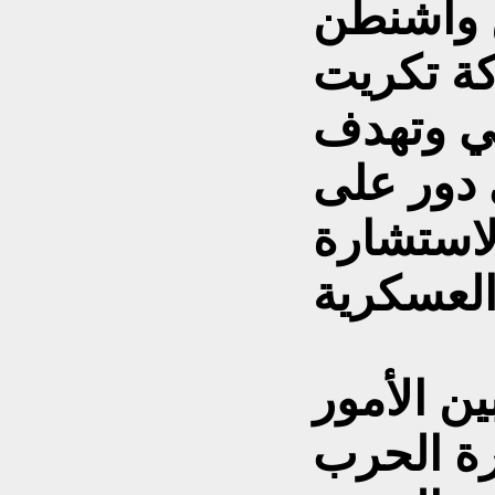
 واشنطن
ة تكريت
ني وتهدف
ي دور على
الاستشارة
ن الأمور
رة الحرب