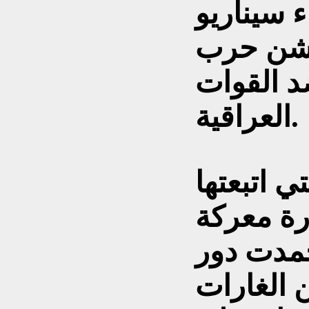
ء سيناريو
لشن حرب
د القوات
العراقية.
ي اتبعتها
رة معركة
جمدت دور
 الغارات