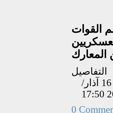
 القوات
لعسكريين
ن المعارك
التفاصيل
تم إنشاءه بتاريخ الإثنين, 16 آذار/
0 Commen