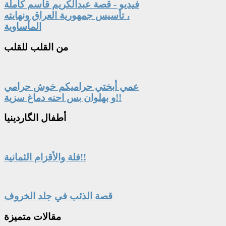
فيديو - قصة عبدالكريم قاسم كاملة
، تأسيس جمهورية العراق ونهايته
المأساوية
من
القلب للقلب
عمي أبختي حراميكم خوش حرامي
و بهلوان بس احنه دماغ سزية!!
أطفال
الگاردينيا
فلة والأقزام الثمانية!!
قصة الذئب في جلد الخروف
مقالات
متميزة