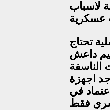
ة لاسباب
 عسكرية
ية تحتاج
يم داعش
 الناسفة
جد اجهزة
عتماد في