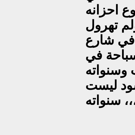
ع احزانه
لم تهرول
 في شارع
لسباحة في
وسنواته
ود ليست
واته ،،،