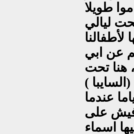
موا طويلا
حت ليالي
 لأطفالنا
كم عن ابي
، هنا تحت
السايبا )
ياما عندما
فيش على
يها اسماء