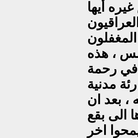
يره أيها
العراقيون
 المغفلون
مس ، هذه
في رحمة
رئة مدنية
، بعد ان
 الى بقع
يمحوا اخر