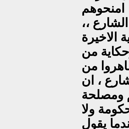
، امنحوهم
لشارع ،،
 الاخيرة
حكاية من
ظاهروا من
ارع ، ان
 ومصلحة
حكومة ولا
ما يقول