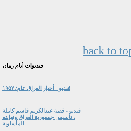
back to to
فيديوات
أيام زمان
فيديو - أخبار العراق عام/ ١٩٥٧
فيديو - قصة عبدالكريم قاسم كاملة
، تأسيس جمهورية العراق ونهايته
المأساوية