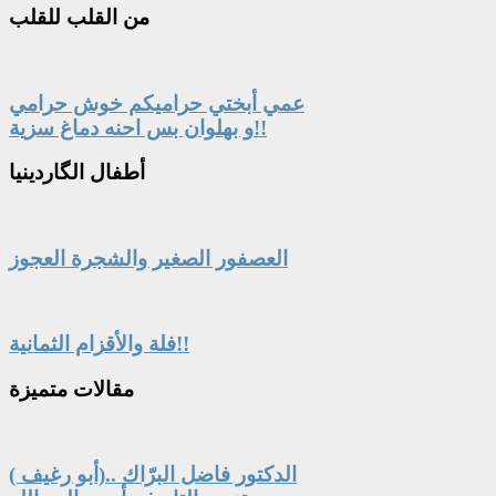
من
القلب للقلب
عمي أبختي حراميكم خوش حرامي
و بهلوان بس احنه دماغ سزية!!
أطفال
الگاردينيا
العصفور الصغير والشجرة العجوز
فلة والأقزام الثمانية!!
مقالات
متميزة
الدكتور فاضل البرّاك ..(أبو رغيف )