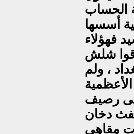
 الحساب
سية أسسها
د فهؤلاء
دقوا شلش
داد ، ولم
الأعظمية
لى رصيف
نفث دخان
ت مقاهي