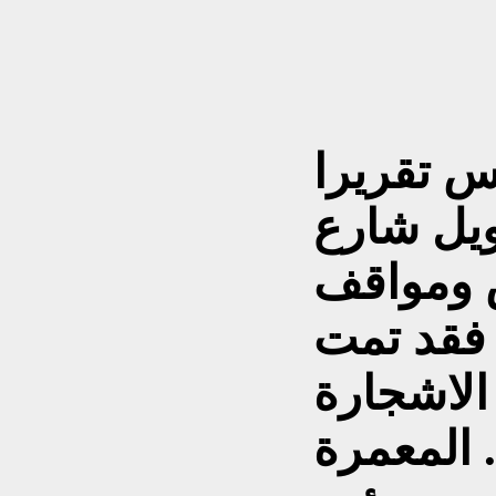
س تقريرا
ويل شارع
 ومواقف
 فقد تمت
الاشجارة
ة ...