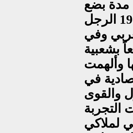
 مدة بضع
سنوات من العام 56 – 1970 الرجل
عربي وفي
ً بشعبية
ا وألهمت
صادية في
ل والقوى
 التجربة
سي لملاكي