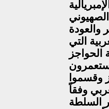
إمبريالية
الصهيوني
 والعودة
ربية التي
 الحواجز
مستعمرون
ز وقسموا
ربي وفقاً
ر السلطة