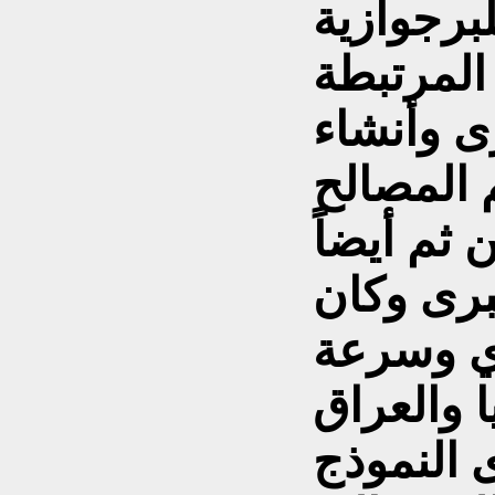
برجوازية
المرتبطة
ى وأنشاء
 المصالح
 ثم أيضاً
برى وكان
وي وسرعة
 والعراق
ى النموذج