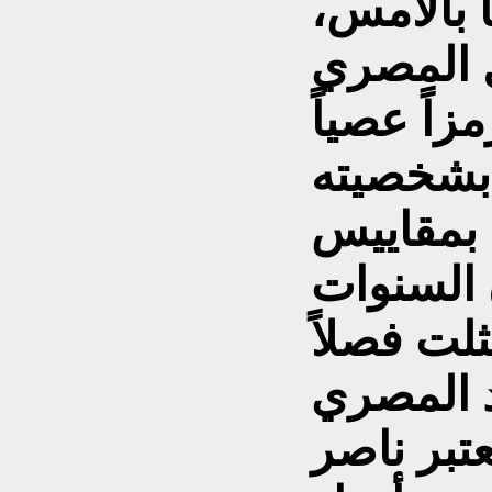
ا بالأمس،
 المصري
زاً عصياً
 بشخصيته
 بمقاييس
 السنوات
 مثلت فصلاً
د المصري
عتبر ناصر