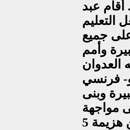
لعثمانية في عام 1919. أقام عبد
ل التعليم
على جميع
يرة وأمم
 العدوان
لو- فرنسي
يرة وبنى
ى مواجهة
إسرائيل على الرغم من هزيمة 5