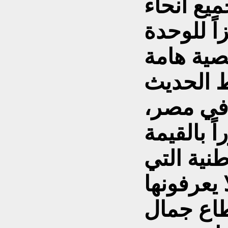
يع أنحاء
ً للوحدة
صية هامة
ط الحديث
 في مصر،
 بالقيمة
نية التي
يعرفونها
استطاع جمال