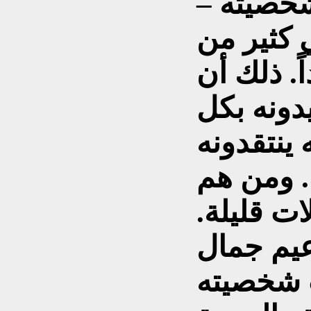
شخصيته –
ي كثير من
ً. ذلك أن
يدونه بكل
ينتقدونه
. ومن هم
ت قليلة.
يم جمال
ت شخصيته