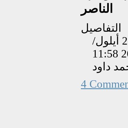
الناصر
التفاصيل
تم إنشاءه بتاريخ الثلاثاء, 29 أيلول/
د داود
4 Commen