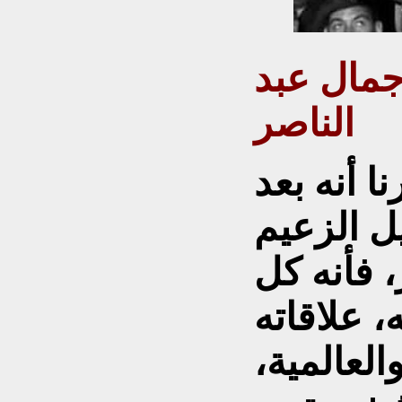
مال عبد
الناصر
نا أنه بعد
 رحيل الزعيم
 فأنه كل
، علاقاته
العالمية،