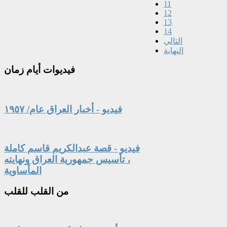
11
12
13
14
التالي
النهاية
فيديوات
أيام زمان
فيديو - أخبار العراق عام/ ١٩٥٧
فيديو - قصة عبدالكريم قاسم كاملة
، تأسيس جمهورية العراق ونهايته
المأساوية
من
القلب للقلب