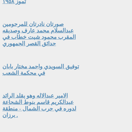
تموز ١٩٥٨
صورتان نادرتان للمرحومين
عبدالسلام محمد عارف وصديقه
المقرب محمود شيت خطاب في
حدائق القصر الجمهوري
توفيق السويدي واحمد مختار بابان
في محكمة الشعب
الامير عبدالاله وهو يقلد الرائد
عبدالكريم قاسم بنوط الشجاعة
لدوره في حرب الشمال - منطقة
برزان .