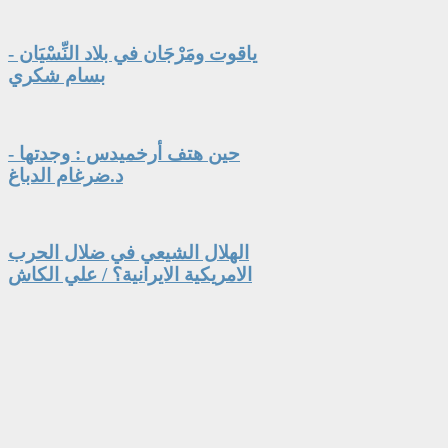
ياقوت ومَرْجَان في بلاد النِّسْيَان -
بسام شكري
حين هتف أرخميدس : وجدتها -
د.ضرغام الدباغ
الهلال الشيعي في ضلال الحرب
الامريكية الايرانية؟ / علي الكاش