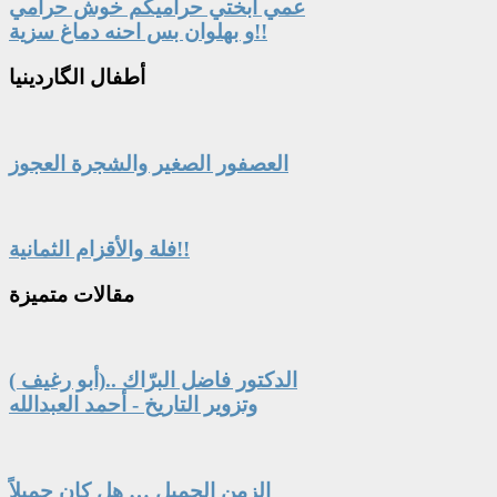
عمي أبختي حراميكم خوش حرامي
و بهلوان بس احنه دماغ سزية!!
أطفال
الگاردينيا
العصفور الصغير والشجرة العجوز
فلة والأقزام الثمانية!!
مقالات
متميزة
الدكتور فاضل البرّاك ..(أبو رغيف )
وتزوير التاريخ - أحمد العبدالله
الزمن الجميل … هل كان جميلاً