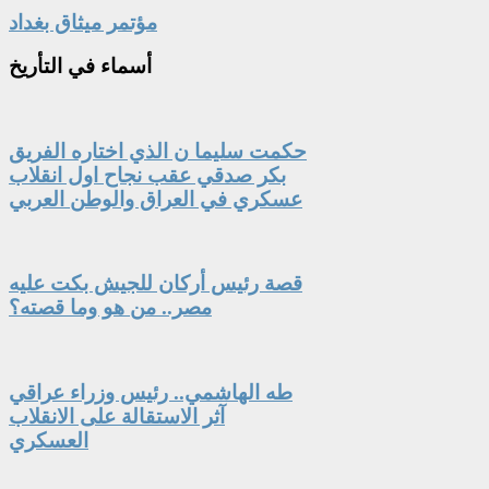
مؤتمر ميثاق بغداد
أسماء
في التأريخ
حكمت سليما ن الذي اختاره الفريق
بكر صدقي عقب نجاح اول انقلاب
عسكري في العراق والوطن العربي
قصة رئيس أركان للجيش بكت عليه
مصر.. من هو وما قصته؟
طه الهاشمي.. رئيس وزراء عراقي
آثر الاستقالة على الانقلاب
العسكري