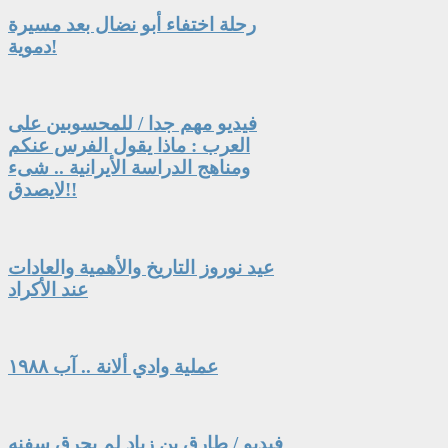
رحلة اختفاء أبو نضال بعد مسيرة
دموية!
فيديو مهم جدا / للمحسوبين على
العرب : ماذا يقول الفرس عنكم
ومناهج الدراسة الأيرانية .. شىء
لايصدق!!
عيد نوروز التاريخ والأهمية والعادات
عند الأكراد
عملية وادي ألانة .. آب ١٩٨٨
فيديو / طارق بن زياد لم يحرق سفنه