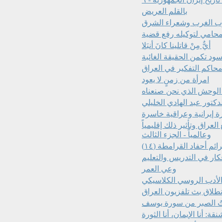
بالقلم العريض
 الغرب وشعراء الشرق
أيٌّ مِنْ قاتلينا كانَ أنبَلا
سود تكمن الحقيقة الغائبة
حاكم التفكير في العراق
امرأة من زمنٍ لا يعود
دكتور عبد الهادي الخليلي
ة إيرانية وعراقية خاسرة
لعراق وتأثير ذلك إقليمياً
وعالمياً - الجزء الثالث
م أحفاد القرامطة (١٤)
كار في التدريس والتعليم
وعي العمر
الأدب الروسي الكلاسيكي
نطلاق بث تلفزيون العراق
تُ الصبر من سورة يوسف
: أنا الإيمان، أنا الثورة