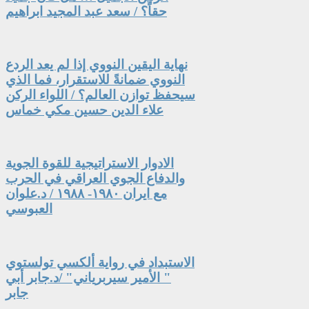
حقاً؟ / سعد عبد المجيد ابراهيم
نهاية اليقين النووي إذا لم يعد الردع
النووي ضمانةً للاستقرار، فما الذي
سيحفظ توازن العالم؟ / اللواء الركن
علاء الدين حسين مكي خماس
الادوار الاستراتيجية للقوة الجوية
والدفاع الجوي العراقي في الحرب
مع ايران ١٩٨٠- ١٩٨٨ / د.علوان
العبوسي
الاستبداد في رواية ألكسي تولستوي
" الأمير سيربرياني" /د.جابر أبي
جابر