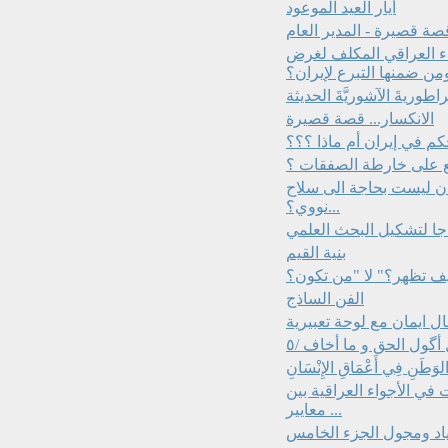
أيار العيد الموعود
صة قصيرة - المدير العام
راء العراقي المكلف لغرض
من ضمنها التبرع لإيران؟
طوريةَ الآشوريَّةَ الحديثة
الانكسار... قصة قصيرة
ع على خارطة الصفقات ؟
يران ليست بحاجة الى سلاح
نووي؟...
بنية القيم
الفن الساذج
ل ايمان مع لوحة تعبيرية
گول الحق و ما أخاف /٥
لوَطَنِ فِي أَعْمَاقِ الإِنْسَانِ
 في الأجواء العراقية بين
معايير ...
زياد ومجول الجزء الخامس