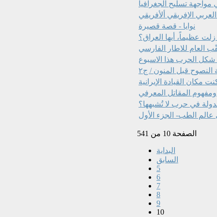
 مواجهة تسليح الجغرافيا
نوايا - قصة قصيرة
زلت عظيماً، أيها العراق؟
قّب العام للاطار الفارسي
 النصوح قبل المنون / ج٢
نت مكان القيادة الإيرانية
ومفهوم المقاتل المعرفي
ولة في حرب لا تُشبهها؟
عالم الطب- الجزء الأول
الصفحة 10 من 541
البداية
السابق
5
6
7
8
9
10