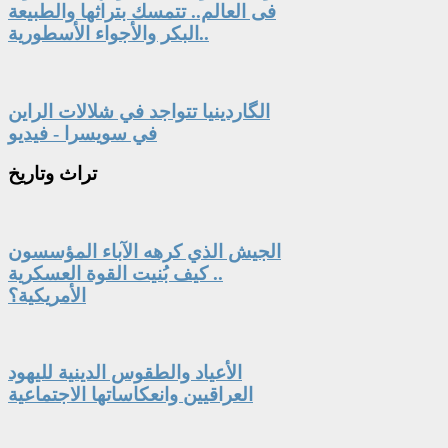
فى العالم.. تتمسك بتراثها والطبيعة
البكر والأجواء الأسطورية..
الگاردينيا تتواجد في شلالات الراين
في سويسرا - فيديو
تراث
وتاريخ
الجيش الذي كرهه الآباء المؤسسون
.. كيف بُنيت القوة العسكرية
الأمريكية؟
الأعياد والطقوس الدينية لليهود
العراقيين وانعكاساتها الاجتماعية