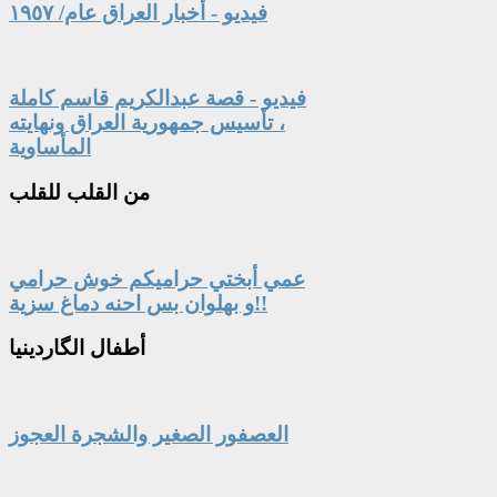
فيديو - أخبار العراق عام/ ١٩٥٧
فيديو - قصة عبدالكريم قاسم كاملة
، تأسيس جمهورية العراق ونهايته
المأساوية
من
القلب للقلب
عمي أبختي حراميكم خوش حرامي
و بهلوان بس احنه دماغ سزية!!
أطفال
الگاردينيا
العصفور الصغير والشجرة العجوز