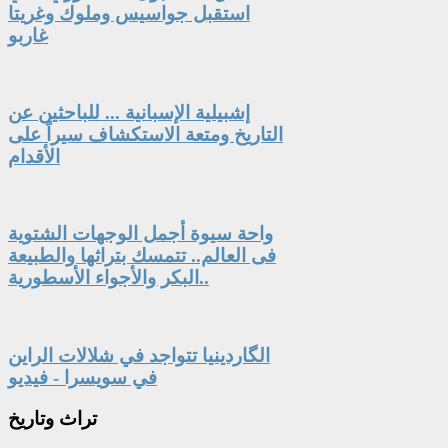
استقبل جواسيس وملوك وغريتا
غاربو
إشبيلية الإسبانية ... للباحثين عن
التاريخ ومتعة الاستكشاف سيراً على
الأقدام
واحة سيوة أجمل الوجهات الشتوية
فى العالم.. تتمسك بتراثها والطبيعة
البكر والأجواء الأسطورية..
الگاردينيا تتواجد في شلالات الراين
في سويسرا - فيديو
تراث
وتاريخ