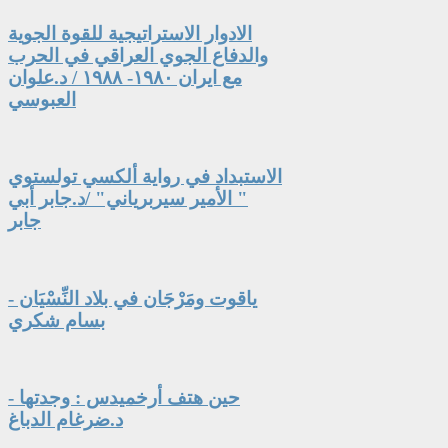
الادوار الاستراتيجية للقوة الجوية
والدفاع الجوي العراقي في الحرب
مع ايران ١٩٨٠- ١٩٨٨ / د.علوان
العبوسي
الاستبداد في رواية ألكسي تولستوي
" الأمير سيربرياني" /د.جابر أبي
جابر
ياقوت ومَرْجَان في بلاد النِّسْيَان -
بسام شكري
حين هتف أرخميدس : وجدتها -
د.ضرغام الدباغ