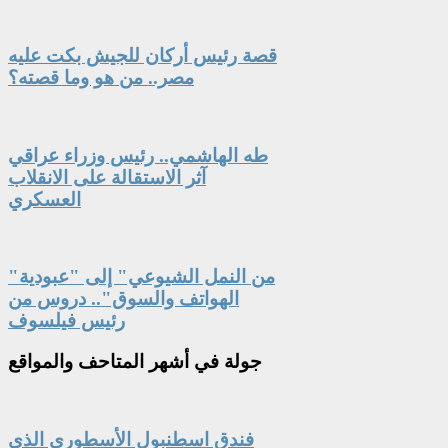
قصة رئيس أركان للجيش بكت عليه
مصر.. من هو وما قصته؟
طه الهاشمي.. رئيس وزراء عراقي
آثر الاستقالة على الانقلاب
العسكري
"من النمل الشيوعي" إلى "عبودية
الهواتف والسوق".. دروس من
رئيس فيلسوف
جولة
في أشهر المتاحف والمواقع
فندق اسطنبول الأسطوري الذي