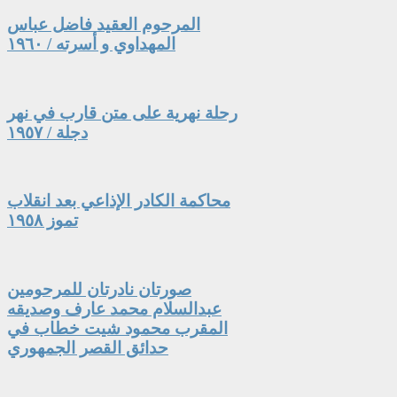
المرحوم العقيد فاضل عباس
المهداوي و أسرته / ١٩٦٠
رحلة نهرية على متن قارب في نهر
دجلة / ١٩٥٧
محاكمة الكادر الإذاعي بعد انقلاب
تموز ١٩٥٨
صورتان نادرتان للمرحومين
عبدالسلام محمد عارف وصديقه
المقرب محمود شيت خطاب في
حدائق القصر الجمهوري