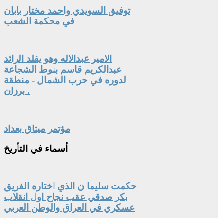
توفيق السويدي واحمد مختار بابان
في محكمة الشعب
الامير عبدالاله وهو يقلد الرائد
عبدالكريم قاسم بنوط الشجاعة
لدوره في حرب الشمال - منطقة
برزان .
مؤتمر ميثاق بغداد
أسماء
في التأريخ
حكمت سليما ن الذي اختاره الفريق
بكر صدقي عقب نجاح اول انقلاب
عسكري في العراق والوطن العربي