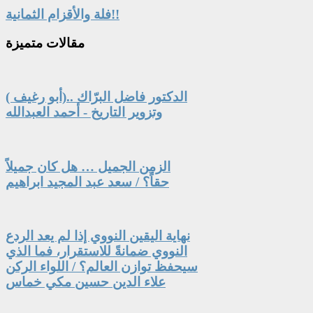
فلة والأقزام الثمانية!!
مقالات
متميزة
الدكتور فاضل البرّاك ..(أبو رغيف )
وتزوير التاريخ - أحمد العبدالله
الزمن الجميل … هل كان جميلاً
حقاً؟ / سعد عبد المجيد ابراهيم
نهاية اليقين النووي إذا لم يعد الردع
النووي ضمانةً للاستقرار، فما الذي
سيحفظ توازن العالم؟ / اللواء الركن
علاء الدين حسين مكي خماس