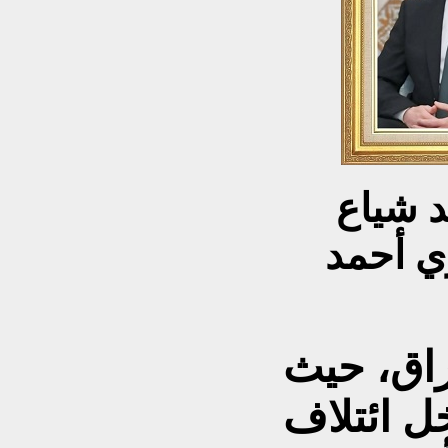
رئيس وزراء العراقي محمد شياع
ي أحمد
راق، حيث
ل ائتلاف