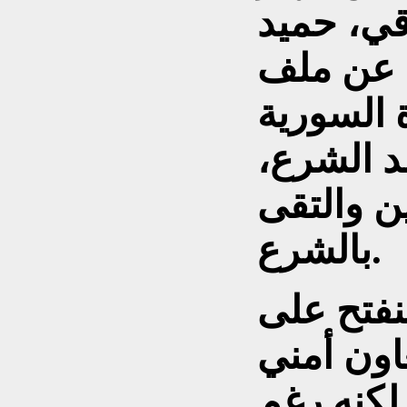
قي، حميد
 عن ملف
 السورية
د الشرع،
ن والتقى
بالشرع.
فتح على
اون أمني
لكنه رغم