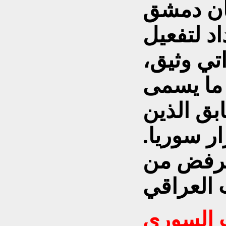
بأن دمشق
د لتفعيل
تي وثيق،
ما يسمى
بق الذين
ر سوريا.
لرفض من
ب السوري