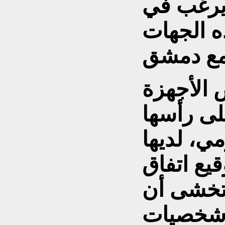
 يرغب في
ه الجهات
 الأجهزة
على رأسها
ي، لديها
يع اتفاق
 تخشى أن
م شخصيات