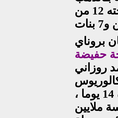
له من زوجته 12 من
ن بروناي
جة حفيضة
 روزاني
كالوريوس
أستمر لمدة 14 يوما ،
ة ملايين