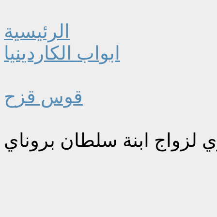
الرئيسية
ابواب الكاردينيا
قوس قزح
ي لزواج ابنة سلطان بروناي