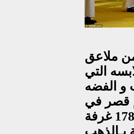
 من ملاعق
بسه التي
 و الفضه
م قصر في
غرفة
بـالذهب