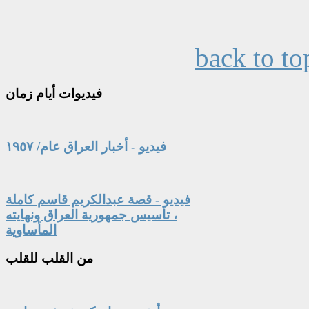
back to to
فيديوات
أيام زمان
فيديو - أخبار العراق عام/ ١٩٥٧
فيديو - قصة عبدالكريم قاسم كاملة
، تأسيس جمهورية العراق ونهايته
المأساوية
من
القلب للقلب