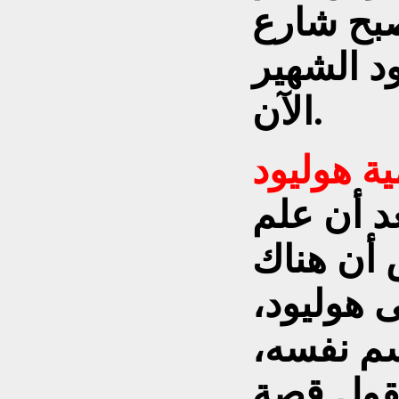
أصبح شارع
د الشهير
الآن.
ة هوليود
د أن علم
 أن هناك
 هوليود،
سم نفسه،
تقول قصة