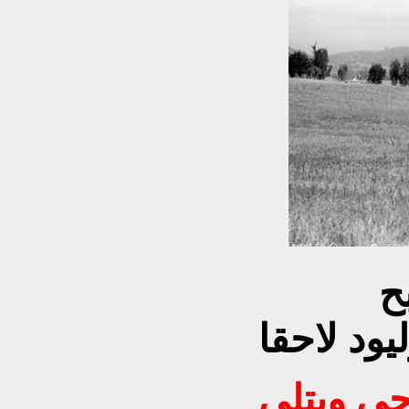
وادي كوينغا الذي أصبح
ي ويتلي