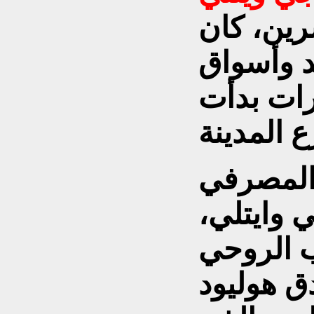
رين، كان
د وأسواق
رات بدأت
، تدخل المصرفي
وايتلي،
ب الروحي
ق هوليود