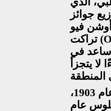
بي، الذي
ع جوائز
أوشن فيو
تراكت (Ocean View Tract)، وهو
ساعد في
 لا يتجزأ
تأسست هوليود عام 1903،
لوس عام