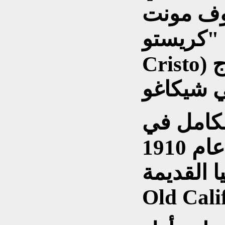
أوف مونت
كريستو" (The Count of Monte
Cristo) عام 1908، رغم أن إنتاج
الكامل في
هوليود كان فيلمًا قصيرًا عام 1910
قديمة" (In
Old Cali