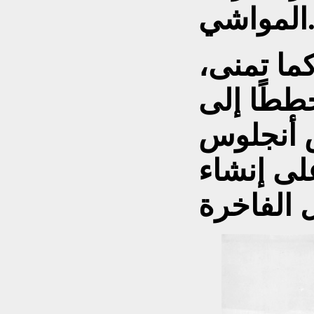
مواشي.
ما تمنى،
قدم في عام 1887 خططًا إلى
 أنجلوس
لى إنشاء