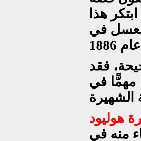
بتكر هذا
العسل في
يحة، فقد
مهمًّا في
ة هوليود
اء منه في