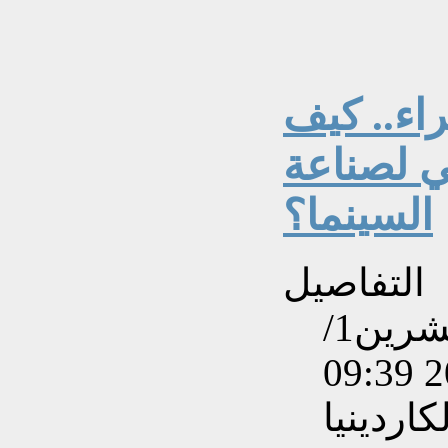
اء.. كيف
ي لصناعة
السينما؟
التفاصيل
تم إنشاءه بتاريخ الأحد, 25 تشرين1/
اردينيا