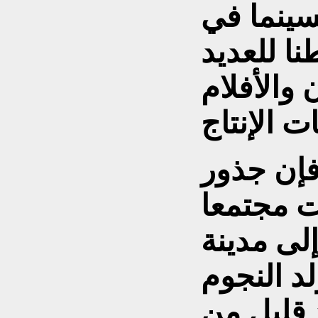
سينما في
نا للعديد
والأفلام
 فإن جذور
ت مجتمعا
لى مدينة
د النجوم
 قليل من