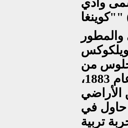
يسمى وادي
C).
 والمطور
ويلكوكس
نجلوس من
توبيكا بولاية كانساس عام 1883،
دانًا من الأراضي
 حاول في
ربة تربية