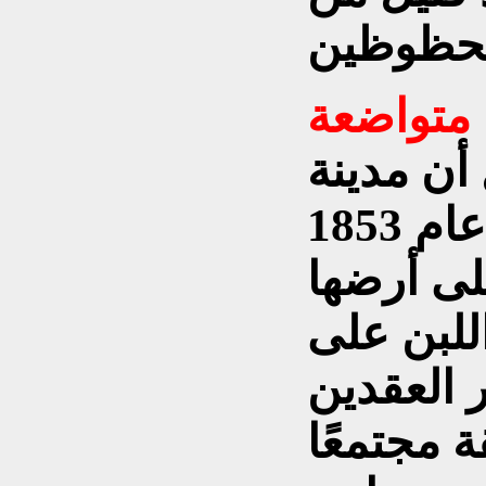
متواضعة
أن مدينة
النجوم اليوم كانت في عام 1853
لى أرضها
للبن على
 العقدين
ة مجتمعًا