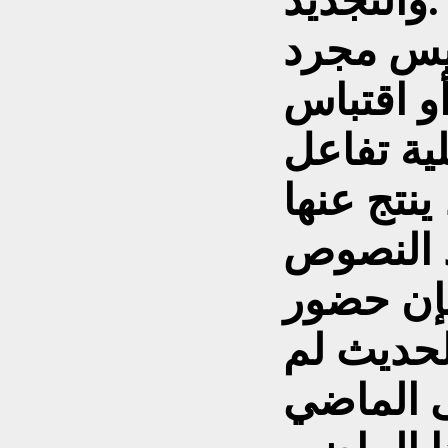
والتجديد.
يس مجرد
و اقتباس
ية تفاعل
ينتج عنها
د النصوص
فإن حضور
لحديث لم
ى الماضي