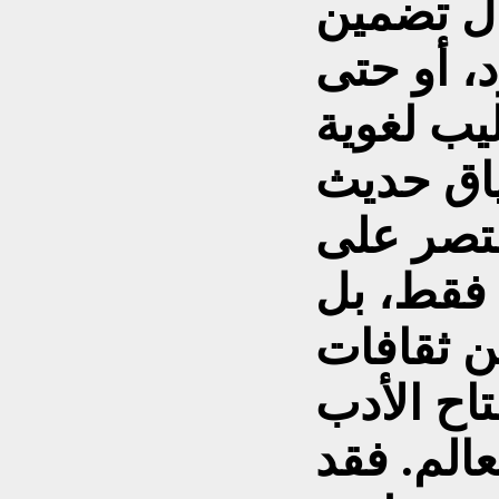
ال تضمين
 أو حتى
يب لغوية
قتصر على
 فقط، بل
ن ثقافات
اح الأدب
الم. فقد