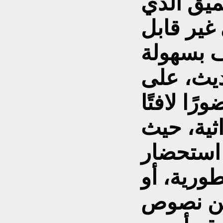
عميق الذي
غير قابل
ديث، على
ًا لافتًا
ثية، حيث
 استحضار
ورية، أو
من نصوص