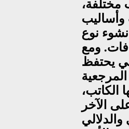
ب مختلفة،
 وأساليب
نشوء نوع
افات. ومع
بي يحتفظ
 المرجعية
ا الكاتب،
والدلالي