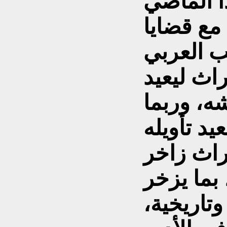
ذا الماضي
مع قضايا
ب العربي
اث ليعيد
شه، وربما
راث زاخر
بما يزخر
تاريخية،