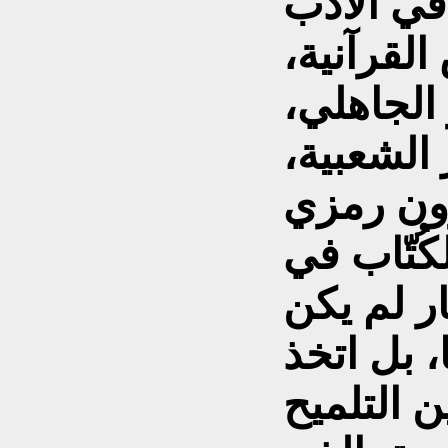
 في الأدب
لقرآنية،
 الجاهلي،
 الشعبية،
ون رمزي
كُتّاب في
ار لم يكن
، بل اتخذ
ن التلميح