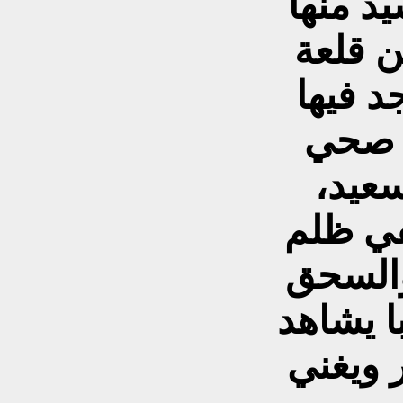
عاماً وشيد منها
 قلعة
جد فيها
م صحي
عيد،
في ظلم
والسحق
ا يشاهد
ر ويغني