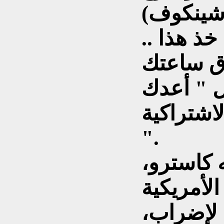
اشينكوف)
 خذ هذا ..
ال " أعدك
اشتراكية
".
 كاسترو،
الأمريكية
 لإضراب،