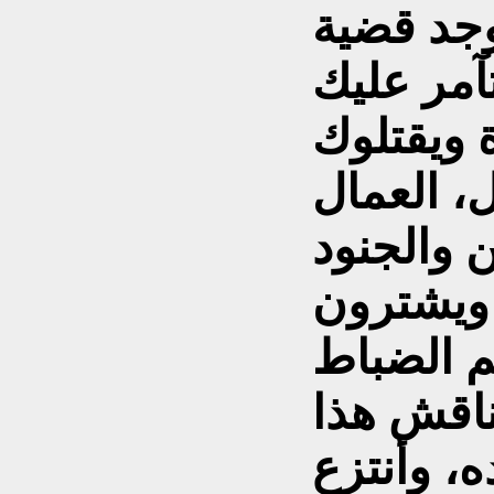
توجد قضية
آمر عليك
، العمال
 ويشترون
ناقش هذا
ه، وأنتزع