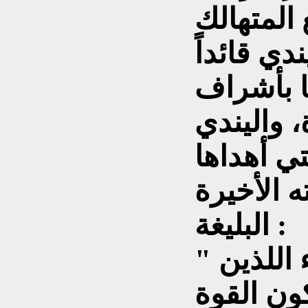
المتهالك
دي قائداً
ا بأشراف
، واليندي
تي أهداها
ه الأخيرة
البليغة :
" وهذه عبرة للشرفاء اللذين
كون القوة