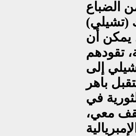
ن الضباع
ك (تشيلي)
 يمكن أن
، تقودهم
شيلي إلى
لثورية في
تقف معي،