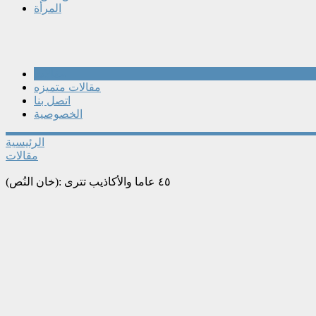
المرأة
مقالات
مقالات متميزه
اتصل بنا
الخصوصية
الرئيسية
مقالات
(خان النُص): ٤٥ عاما والأكاذيب تترى