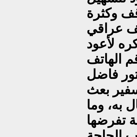
ف وكثرة
 التي تتجاوز 80 الف عراقي
كره لأعود
م الهاتف
تور فاضل
سفير بعث
ل به، وما
ة تفرضها
 الحاجة