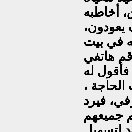
، أخاطبه
 يعودون،
ه في بيت
قم هاتفي
 فأقول له
لحاجة ،
في، فيرد
م جميعهم
د لتسهيل