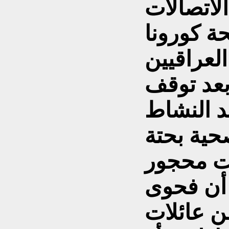
لاتصالات
ة كورونا
لعراقيين
بعد توقف
د النشاط
ية بحتة
نت محجور
 أن فحوى
ن عائلات