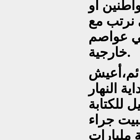
واطنين أو
 نرتب مع
في عواصم
خارجية.
ائم،أعيش
ية النهار
 للكتابة
لبيت جراء
 مليارات