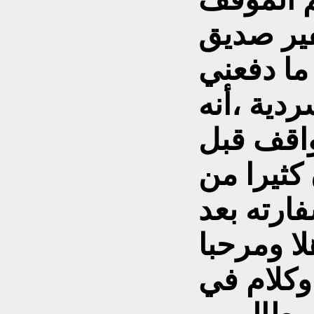
ير صديق
 ما دفعني
ردية ،أنه
واقف قبل
 كثيرا من
ارته بعد
ا ومرحبا
كلام في