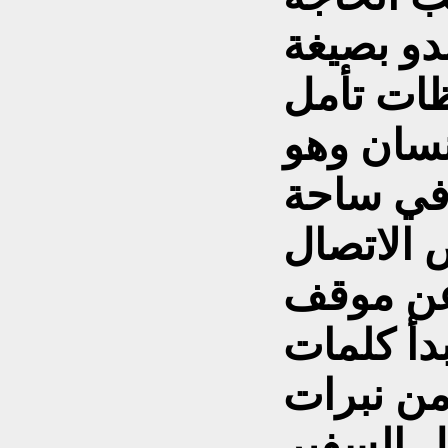
دو بصيغة
ظات تأمل
نسان وهو
 في ساحة
 الاتصال
عن موقف
دأ كلمات
من نبرات
ل السفير