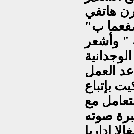
رن هاتفي
 مفعما ب"
ه " وأشعر
الوجدانية
عد العمل
يت بإتباع
تعامل مع
برة صوته
لا إداريا