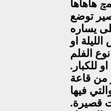
صير توضع
ى يساره
الليلة او
نوع الفلم
و للكبار.
من قاعة
التي فيها
 قصيرة.