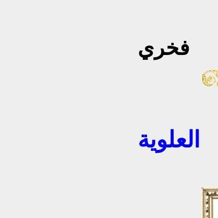
س أحمد
فخري
العلوية
ALL