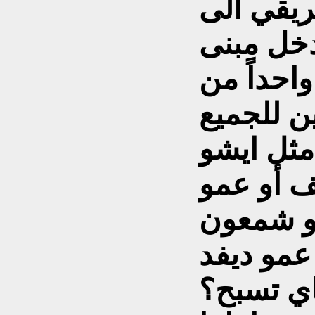
ريقي الى
دخل مبنى
واحداً من
ن للجميع
مثل ايشو
يف أو عمو
عمو ديفد
اي تسبح؟