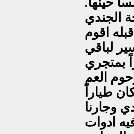
رته لا تتعدى 15 فلساً حينها.
ة الجندي
بله اقوم
ير لباقي
ً بمتجري
حوم العم
ن طياراً
دي وجارنا
يه ادوات