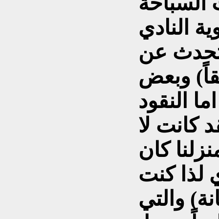
ت السباحة
ة النادي
اتحدث عن
قاً) وبعض
ما النقود
 كانت لا
ً لان منزلنا كان
دي لذا كنت
نة) والتي