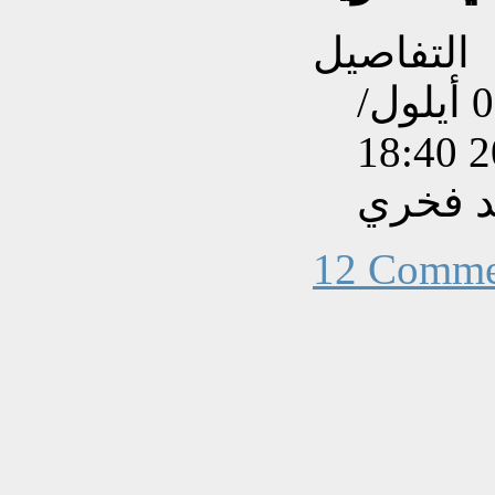
التفاصيل
تم إنشاءه بتاريخ الإثنين, 09 أيلول/
د فخري
12 Comme