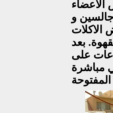
 الاعضاء
جالسين و
 الاكلات
قهوة. بعد
اعات على
ي مباشرة