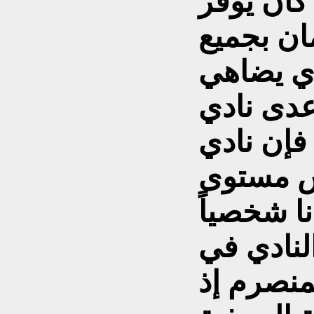
 كان يوفر
مان بجميع
دي يضاهي
 عدى نادي
فإن نادي
س مستوى
نا شخصياً
لنادي في
منصرم إذ