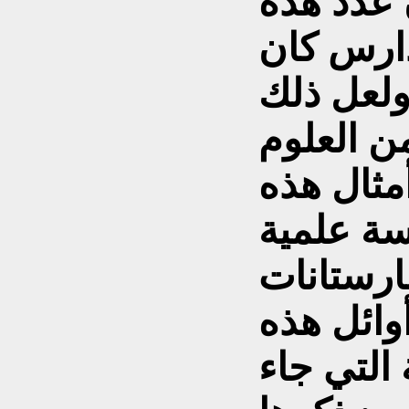
 عدد هذه
ارس كان
ً ولعل ذلك
ن العلوم
أمثال هذه
سة علمية
ارستانات
وائل هذه
التي جاء