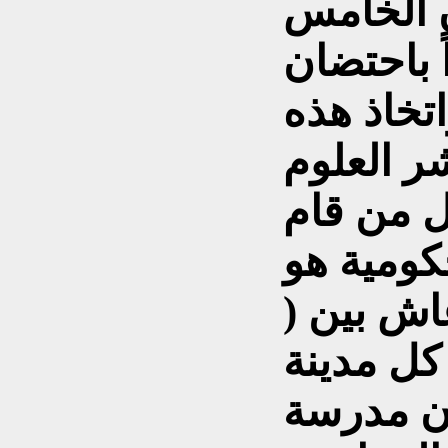
 الخامس
 باحتضان
تخاذ هذه
ر العلوم
ل من قام
كومية هو
اش بين (
 في كل مدينة