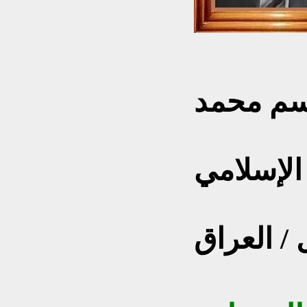
تور محمود الحاج
سم محمد
حث في تاريخ الطب
الإسلامي
ب أطفال –
/ العراق