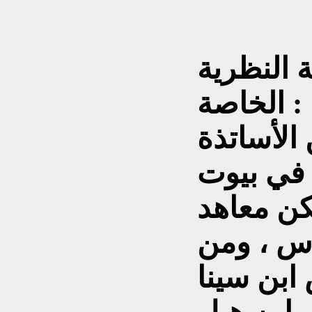
ة النظرية
الخاصة :
الأساتذة
 في بيوت
كن معاهد
ناس ، ومن
ابن سينا