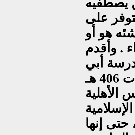
ن يصطفيه
توفر على
شئه هو أو
ء . وأقدم
درسة أبي
بكر بن فورك الأصبهاني ( ت 406 هـ
 الأهلية
الإسلامية
 حتى إنها