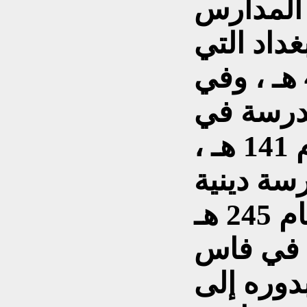
المدارس
داد التي
أكمل بناؤها سنة 459 هـ ، وفي
درسة في
جامع الزيتونة منذ بنائه عام 141 هـ ،
سة دينية
وللغة العربية …. وفي عام 245 هـ
ن في فاس
دوره إلى