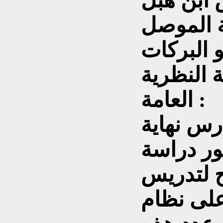
 ابن هبل
ة الموصل
ة النظرية
العامة :
رس نهاية
ور دراسة
 لتدريس
لى نظام