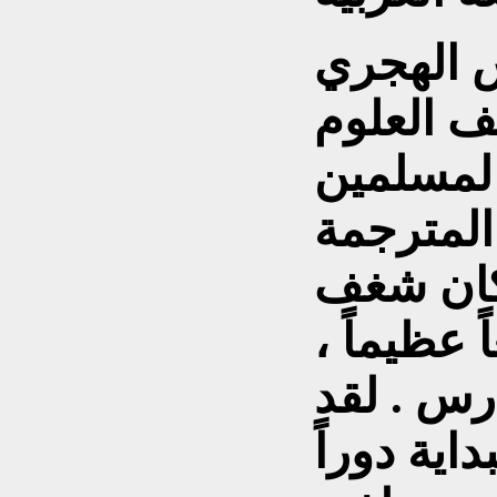
س الهجري
ف العلوم
المسلمين
المترجمة
كان شغف
ً عظيماً ،
رس . لقد
ية دوراً