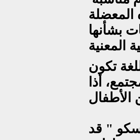
 المعضلة
ت بشأنها
للغة تكون
تمع، أذا
سكو " قد