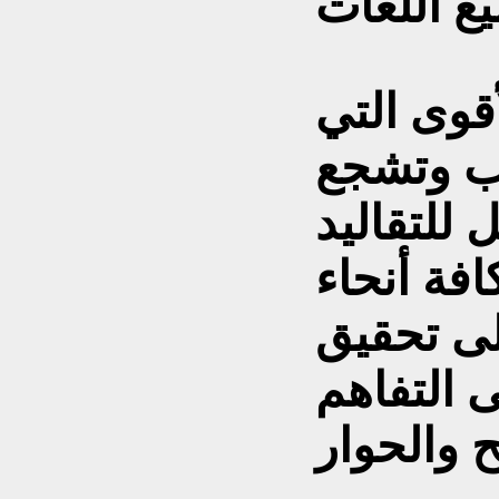
قوى التي
ب وتشجع
للتقاليد
افة أنحاء
لى تحقيق
 التفاهم
 والحوار