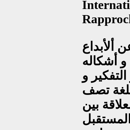
Internati
Rapproc
عن ألأبداع
 أشكاله
التفكير و
للغة تصف
علاقة بين
المستقبل