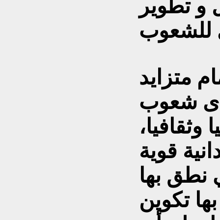
 و تطوير
ام متزايد
لدى شعوب
وثقافيا،
نية قوية
ي نطق بها
بها تكوين