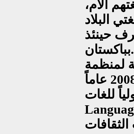
تهم الأم،
تي البلاد
رف حينئذ
بباكستان.
ة لمنظمة
الأمم المتحدة أعلان عام 2008 عاماً
ً للغات International Year of
 ) و عام 2010 عاماً
لثقافات (