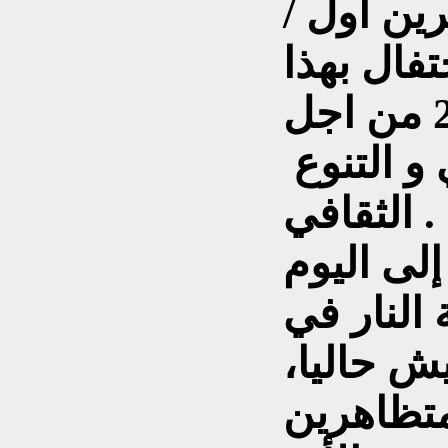
راً في 17 تشرين اول /
 1999 بالأحتفال بهذا
اليوم أعتباراً من عام 2000 من اجل
 و التنوع
الثقافي .
إلى اليوم
النار في
يش حاليا،
متظاهرين