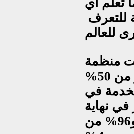
ا تعلم أي
لة للتعرف
ت منظمة
"اليونسكو" إلى أن أكثر من 50%
تخدمة في
 في نهاية
القرن الواحد والعشرين، و96% من