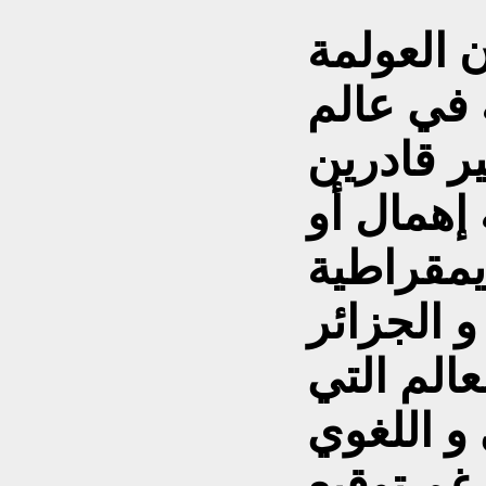
ن العولمة
تهدد 600 لغة في عالم
غير قادرين
إهمال أو
و الجزائر
عالم التي
و اللغوي
رغم توقيع