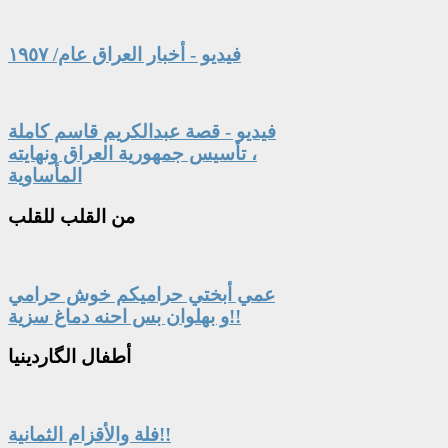
فيديو - أخبار العراق عام/ ١٩٥٧
فيديو - قصة عبدالكريم قاسم كاملة
، تأسيس جمهورية العراق ونهايته
المأساوية
من
القلب للقلب
عمي أبختي حراميكم خوش حرامي
و بهلوان بس احنه دماغ سزية!!
أطفال
الگاردينيا
فلة والأقزام الثمانية!!