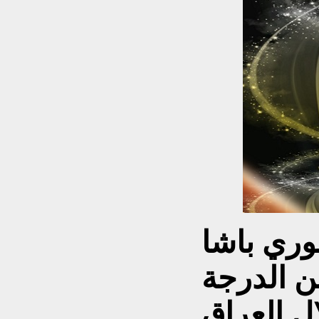
وري باشا
ن الدرجة
ل العراق