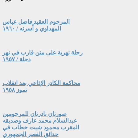
المرحوم العقيد فاضل عباس
المهداوي و أسرته / ١٩٦٠
رحلة نهرية على متن قارب في نهر
دجلة / ١٩٥٧
محاكمة الكادر الإذاعي بعد انقلاب
تموز ١٩٥٨
صورتان نادرتان للمرحومين
عبدالسلام محمد عارف وصديقه
المقرب محمود شيت خطاب في
حدائق القصر الجمهوري