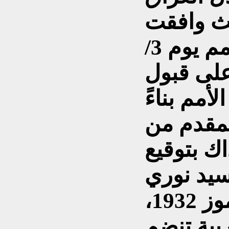
ث وافقت
الجمعية العامة لعصبة الأمم يوم 3/
ين الأول/1932 على قبول
أمم بناءً
مقدم من
اك بتوقيع
سيد نوري
باشا السعيد بتاريخ 12 تموز 1932،
بية تنضم