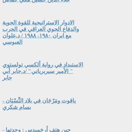
الادوار الاستراتيجية للقوة الجوية
والدفاع الجوي العراقي في الحرب
مع ايران ١٩٨٠- ١٩٨٨ / د.علوان
العبوسي
الاستبداد في رواية ألكسي تولستوي
" الأمير سيربرياني" /د.جابر أبي
جابر
ياقوت ومَرْجَان في بلاد النِّسْيَان -
بسام شكري
حين هتف أرخميدس : وجدتها -