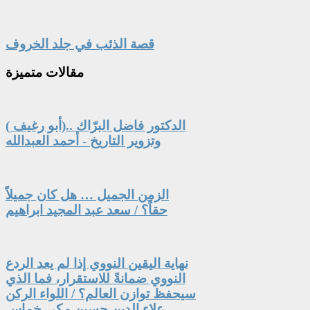
قصة الذئب في جلد الخروف
مقالات
متميزة
الدكتور فاضل البرّاك ..(أبو رغيف )
وتزوير التاريخ - أحمد العبدالله
الزمن الجميل … هل كان جميلاً
حقاً؟ / سعد عبد المجيد ابراهيم
نهاية اليقين النووي إذا لم يعد الردع
النووي ضمانةً للاستقرار، فما الذي
سيحفظ توازن العالم؟ / اللواء الركن
علاء الدين حسين مكي خماس