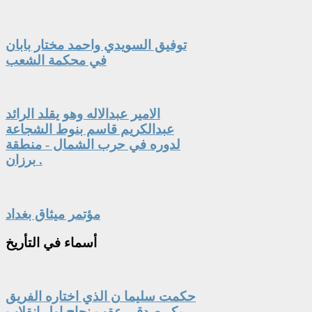
توفيق السويدي واحمد مختار بابان
في محكمة الشعب
الامير عبدالاله وهو يقلد الرائد
عبدالكريم قاسم بنوط الشجاعة
لدوره في حرب الشمال - منطقة
برزان .
مؤتمر ميثاق بغداد
أسماء
في التأريخ
حكمت سليما ن الذي اختاره الفريق
بكر صدقي عقب نجاح اول انقلاب