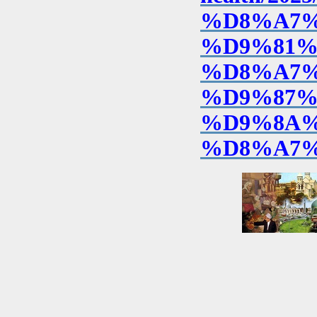
%D8%A7%
%D9%81%
%D8%A7%
%D9%87%
%D9%8A%
%D8%A7%