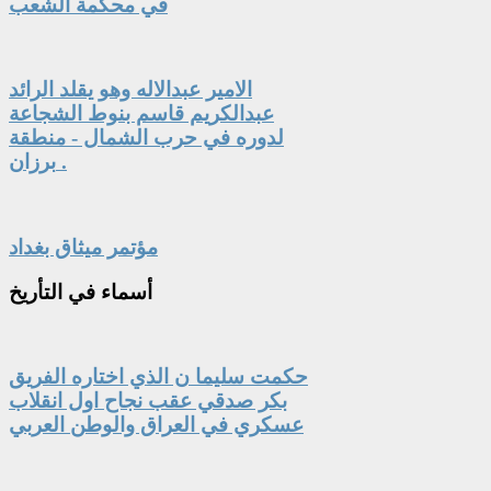
في محكمة الشعب
الامير عبدالاله وهو يقلد الرائد
عبدالكريم قاسم بنوط الشجاعة
لدوره في حرب الشمال - منطقة
برزان .
مؤتمر ميثاق بغداد
أسماء
في التأريخ
حكمت سليما ن الذي اختاره الفريق
بكر صدقي عقب نجاح اول انقلاب
عسكري في العراق والوطن العربي