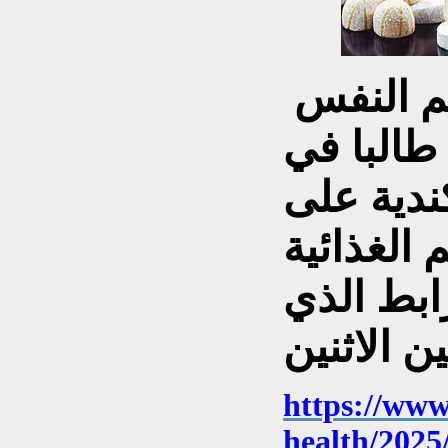
م النفس
استطلاعا لآراء 1082 طالبا في
ندية على
م الغذائية
ابط الذي
https://www
health/2