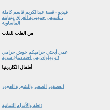
فيديو - قصة عبدالكريم قاسم كاملة
، تأسيس جمهورية العراق ونهايته
المأساوية
من
القلب للقلب
عمي أبختي حراميكم خوش حرامي
و بهلوان بس احنه دماغ سزية!!
أطفال
الگاردينيا
العصفور الصغير والشجرة العجوز
فلة والأقزام الثمانية!!