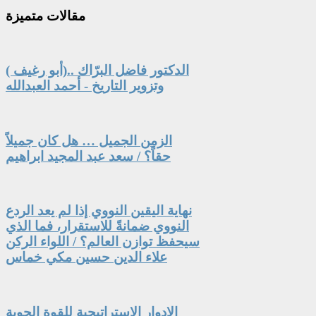
مقالات
متميزة
الدكتور فاضل البرّاك ..(أبو رغيف )
وتزوير التاريخ - أحمد العبدالله
الزمن الجميل … هل كان جميلاً
حقاً؟ / سعد عبد المجيد ابراهيم
نهاية اليقين النووي إذا لم يعد الردع
النووي ضمانةً للاستقرار، فما الذي
سيحفظ توازن العالم؟ / اللواء الركن
علاء الدين حسين مكي خماس
الادوار الاستراتيجية للقوة الجوية