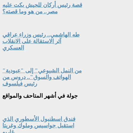
قصة رئيس أركان للجيش بكت عليه
مصر.. من هو وما قصته؟
طه الهاشمي.. رئيس وزراء عراقي
آثر الاستقالة على الانقلاب
العسكري
"من النمل الشيوعي" إلى "عبودية
الهواتف والسوق".. دروس من
رئيس فيلسوف
جولة
في أشهر المتاحف والمواقع
فندق اسطنبول الأسطوري الذي
استقبل جواسيس وملوك وغريتا
غاربو