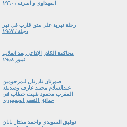
المهداوي و أسرته / ١٩٦٠
رحلة نهرية على متن قارب في نهر
دجلة / ١٩٥٧
محاكمة الكادر الإذاعي بعد انقلاب
تموز ١٩٥٨
صورتان نادرتان للمرحومين
عبدالسلام محمد عارف وصديقه
المقرب محمود شيت خطاب في
حدائق القصر الجمهوري
توفيق السويدي واحمد مختار بابان