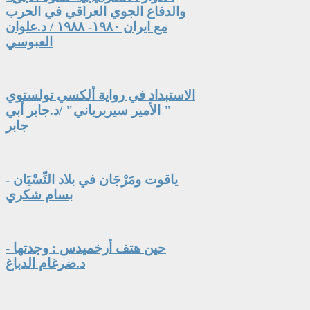
والدفاع الجوي العراقي في الحرب
مع ايران ١٩٨٠- ١٩٨٨ / د.علوان
العبوسي
الاستبداد في رواية ألكسي تولستوي
" الأمير سيربرياني" /د.جابر أبي
جابر
ياقوت ومَرْجَان في بلاد النِّسْيَان -
بسام شكري
حين هتف أرخميدس : وجدتها -
د.ضرغام الدباغ